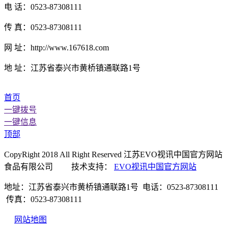
电 话：0523-87308111
传 真：0523-87308111
网 址：http://www.167618.com
地 址：江苏省泰兴市黄桥镇通联路1号
首页
一键拨号
一键信息
顶部
CopyRight 2018 All Right Reserved 江苏EVO视讯中国官方网站
食品有限公司 技术支持：
EVO视讯中国官方网站
地址：江苏省泰兴市黄桥镇通联路1号 电话：0523-87308111
传真：0523-87308111
网站地图