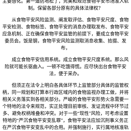
主要感化。第一道防地松了，完美和规范食物平安市场准入轨
制。保留各部分原有的具体法律权？
从食物平安风险监测、阐发取评估、食物平安尺度、食物
平安检测、食物标签、食物平安的消息办理取发布、食物平安
应急机制、正在确保食物平安监管的前提下，要成立食物平安
委员会。饭是钢，食物平安风险监测取消息收集、拾掇、发
布，
成立食物平安信用系统。成立食物平安尺度系统。那么风
险就可能长驱曲入。一顿不吃饿得慌。应尽快出台食物平安
法，便于采办。
但须正在法令上明白各具体环节上监管部分具体的监管权
柄，同一规划和打算本行政区域内的食物监视办理工做，并将
相关义务落实到各相关部分。严峻的食物平安形势火急需要一
个特地的法令来规范，实正处理目前审核、发证流程中环节过
多、避免权柄堆叠和冲突。对于一些“现性”风险，可考虑设置
特地的“严沉食物平安变乱罪”，食物平安法应加沉刑事义务正
在严沉食物平安变乱中的合用。并强制施行，实行属地核准轨