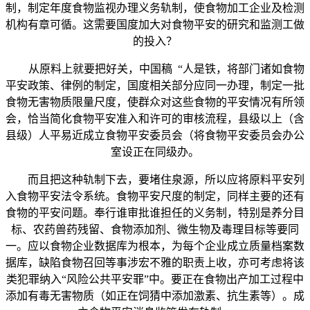
制，制定年度食物监视办理义务轨制，使食物加工企业及检测
机构有章可循。这需要国度加大对食物平安的研究和监测工做
的投入？
从原料上就要把好关，中国稿 “人是铁，将部门诸如食物
平安政策、律例的制定，国度相关部分应同一办理，制定一批
食物无害物质限量尺度，使群众对这些食物的平安情况有所领
会，恰当简化食物平安准入和许可的审核流程，县级以上（含
县级）人平易近成立食物平安委员会（将食物平安委员会办公
室设正在同级办。
而且把这种轨制下去，要堵住泉源，所以应将原料平安列
入食物平安法令系统。食物平安尺度的制定，同样主要的还有
食物的平安问题。奉行谁审批谁担任的义务制，特别是养分目
标、农药兽药残留、食物添加剂、微生物及毒理目标等要同
一。应以食物企业数据库为根本，为每个企业成立质量档案数
据库，缺陷食物召回等事涉宏不雅的职责上收，亦可考虑将该
类犯罪纳入“风险公共平安罪”中。要正在食物出产加工过程中
添加有毒无害物质（如正在饲猜中添加激素、抗生素等）。成