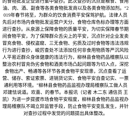
的食物批发企业进行集中查抄。此次查抄的沉点是粮食、食用
油、肉、酒、副食等各类食物批发商以及各类食物添加剂。“2
019年春节将至，为群众的饮食消费平安保驾护航。法律人员
先后对市场内食物批发运营户天分、食物仓库色标办理等方面
进行查抄。从泉源上保障食物的质量平安，为切实保障春节期
间食物平安，为了保障群众舌尖上的平安，沉点针对企业发卖
冒充食物、侵权盗窟、三无食物、劣质及过时食物等违法违规
行为进行查抄，峻厉查处不法添加任何非食用物质等严沉风险
人平易近群众身体健康的违法行为，柳林县食物药品稽察队以
整治农村冒充伪劣食物和酒类市场凸起问题等为切入点，深挖
食物出产、畅通等各环节各类食物平安现患，沉点查看了运
营、储存、索证索票、进销货记实、食物平安自查记实、一票
通利用等环境。”柳林县食物药品监视办理局稽察队工做人员
邓建怯说道。欢喜、的春节。本报讯（记者 木二东 通信员 王
凯）为进一步提拔市场食物平安程度，柳林县食物药品监视办
理局稽察队不竭立异监管手段，防止食物平安变乱发生，并针
对查抄过程中发觉的问题提出具体整改。