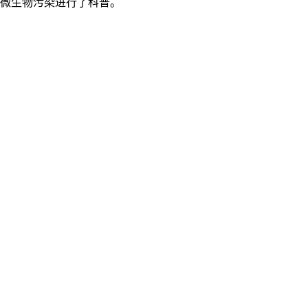
微生物污染进行了科普。