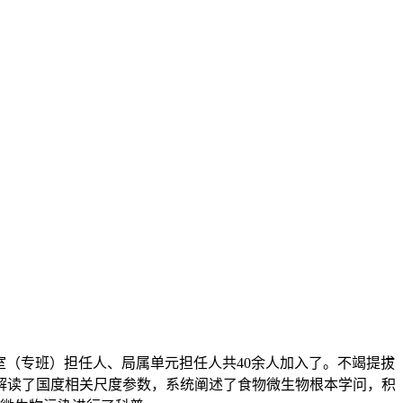
（专班）担任人、局属单元担任人共40余人加入了。不竭提拔
解读了国度相关尺度参数，系统阐述了食物微生物根本学问，积