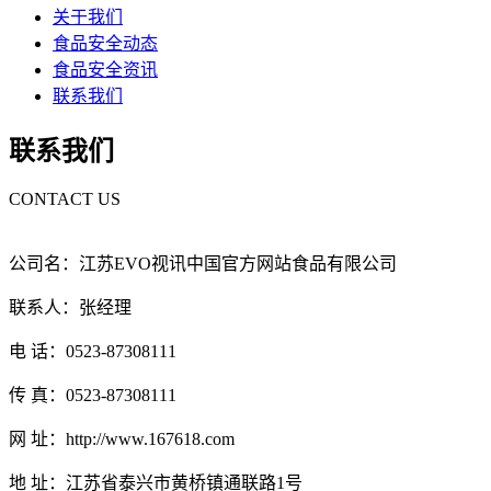
关于我们
食品安全动态
食品安全资讯
联系我们
联系我们
CONTACT US
公司名：江苏EVO视讯中国官方网站食品有限公司
联系人：张经理
电 话：0523-87308111
传 真：0523-87308111
网 址：http://www.167618.com
地 址：江苏省泰兴市黄桥镇通联路1号