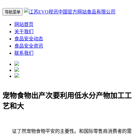
导航菜单
网站首页
关于我们
食品安全动态
食品安全资讯
联系我们
宠物食物出产次要利用低水分产物加工工
艺和大
证了然宠物食物平安的主要性。和国际零售商消费者的需