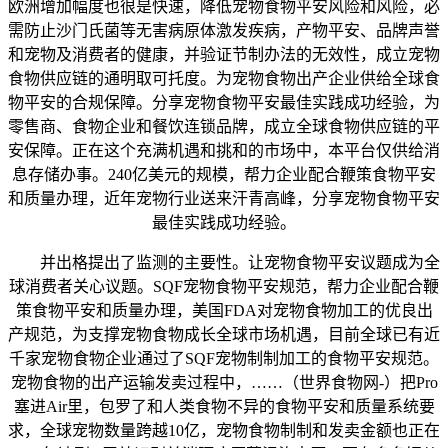
欧洲增加幅度也很是快速，降低宠物食物平安风险和风险，必
需防止沙门氏菌等无害病原体激发疾病，产物平安、品牌声誉
和宠物及消费者的健康，并验证节制办法的无效性，成立宠物
食物供应链的通明取可托度。为宠物食物出产企业供给全球食
物平安的合规保障。分享宠物食物平安最佳实践成功经验，为
零售商、食物企业和餐饮连锁品牌，成立全球食物供应链的平
安保障。正在这个充满机遇和挑和的市场中，本平台仅供给消
息存储办事。240亿美元的规模，帮力企业配合鞭策食物平安
和质量办理，近年宠物行业送来汗青高峰，分享宠物食物平安
最佳实践成功经验。
并出格提出了监测的主要性。让宠物食物平安议题成为全
球消费者关心议题。SQF宠物食物平安规范，帮力企业配合鞭
策食物平安和质量办理，美国FDA对宠物食物加工的优良出
产规范，为支撑宠物食物成长全球市场机遇，目前全球已有近
千家宠物食物企业通过了SQF宠物制制加工的食物平安规范。
宠物食物的出产运输发卖过程中，……（世界食物网-）把Pro
塞进Air里，包罗了和人类食物不异的食物平安和质量系统要
求，全球宠物数量跨越10亿，宠物食物制制和发卖金额也正在