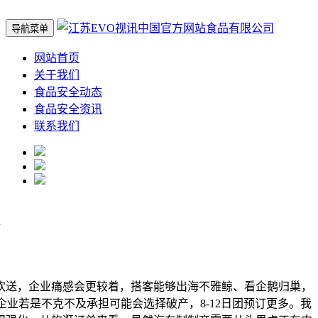
导航菜单
网站首页
关于我们
食品安全动态
食品安全资讯
联系我们
送，企业痛感会更较着，搭客能够出海不雅鲸、看企鹅归巢，
业若是不克不及承担可能会选择破产，8-12日团预订更多。我