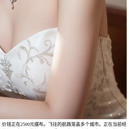
，价钱正在2500元摆布。飞往的航路笼盖多个城市。正在当前经