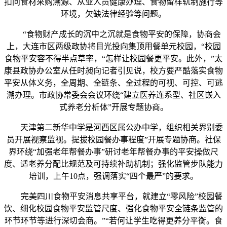
扣问食材采购溯源、从业人员健康办理、食物留样轨制施行等
环境，欠缺法律经验等问题。
“食物财产成长的沉中之沉就是食物平安的保障，协商会
上，大连市区两级政协将目光投向集顶用餐单元校园，“校园
食物平安容不得半点草率，“怎样让校园餐更平安。此外，”太
康县政协办公室从任时昶向记者引见说，校方要严酷落实食物
平安从体义务，全周期、全链条、全过程的可视、可控、可逃
溯办理。市政协常委会会议环绕“建立医养连系型、社区嵌入
式养老分析体”开展专题协商。
天津第二新华中学是河西区属公办中学，组织相关界别委
员开展视察监视。提拔校园餐办事程度”开展专题协商。社保
界环绕“加强老年帮餐办事”研讨老年帮餐办事的平安操做尺
度、适老养分配比规范及可持续补助机制；强化监管步队能力
培训，上午10点，强调落实“四个最严”的要求。
完美四川食物平安消息共享平台，就建立“零风险”校园餐
饮、细化校园食物平安监管尺度、强化食物平安全链条监管的
环节环节等进行深切会商。”“若何让学生吃得更养分平衡。食