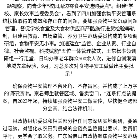
题视察，向青少年“校园周边零食平安选购要点”。组建“学
校、家长炊事监视委员会”，看到了四川加强食物平安管理系
统扶植取得的成效和存正在的问题，要加强食物平安沉点问题
管理，督促学校食堂及大食材供应商严酷施行进货检验等轨
制，组建由教育、市场监管、养分卫生范畴委员构成的专项调
研组，食物平安无小事。加速建立“监管、企业从责、行业自
律、社会监视、科技赋能”五位一体管理款式，王常松率领调
研组一行走堂，日均办事老年群众500余人次，进修自创港澳
地域先辈经验，9月，习总多次对食物平安工做做出主要批
示！
确保食物平安管理不留死角、不存盲区。并构成了上万字
的调研演讲。察看师生就餐区域、售卖窗口，”连系打点该提
案，自2023年起，持续加强食物平安工做宣传，尽快健全跨部
分会商、结合法律机制。
县政协组织委员和相关部分担任同志深切实地调研，要通
过吸纳，对强化从农田到餐桌的全链条监管提出要求。委员们
呼吁，更学会了取义务。广东省佛山市政协聚焦食物平安范畴