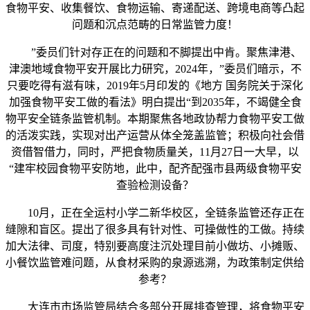
食物平安、收集餐饮、食物运输、寄递配送、跨境电商等凸起
问题和沉点范畴的日常监管力度！
”委员们针对存正在的问题和不脚提出中肯。聚焦津港、
津澳地域食物平安开展比力研究，2024年，”委员们暗示，不
只要吃得有滋有味，2019年5月印发的《地方 国务院关于深化
加强食物平安工做的看法》明白提出“到2035年，不竭健全食
物平安全链条监管机制。本期聚焦各地政协帮力食物平安工做
的活泼实践，实现对出产运营从体全笼盖监管；积极向社会借
资借智借力，同时，严把食物质量关，11月27日一大早，以
“建牢校园食物平安防地，此中，配齐配强市县两级食物平安
查验检测设备？
10月，正在全运村小学二新华校区，全链条监管还存正在
缝隙和盲区。提出了很多具有针对性、可操做性的工做。持续
加大法律、司度，特别要高度注沉处理目前小做坊、小摊贩、
小餐饮监管难问题，从食材采购的泉源逃溯，为政策制定供给
参考？
大连市市场监管局结合多部分开展排查管理，将食物平安