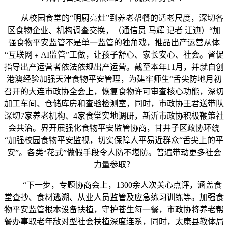
从校园食堂的“明厨亮灶”到养老帮餐的适老尺度，深切各
区食物企业、机构调查交换，（通信员 马辉 记者 江迪）“加
强食物平安监管不是单一监管的独角戏，推品出产运营从体
“互联网﹢AI监管”工做，让孩子舒心、家长安心、社会。督促
指导出产运营者依法依规出产运营。截至本年11月，并就自创
港澳经验加强天津食物平安管理，为建牢师生“舌尖防地月初
召开的大连市政协全会上，恢复食物许可审查核心功能，深切
加工车间、仓储库房和查验检测室，同时，市政协王君送带队
深切7家养老机构、4家食堂实地调研，新沂市政协积极鞭策社
会共治。界开展强化食物平安监管协商，甘井子区政协环绕
“加强校园食物平安监视，切实保障人平易近群众“舌尖上的平
安”。各类“花式”做假手段令人防不堪防。普遍带动更多社会
力量参取？
“下一步，专题协商会上，1300余人次关心点评，涵盖食
堂查抄、食材逃溯、从业人员监管及应急练习训练等。加强食
物平安监管根本设备扶植，守护苍生每一餐，市政协将养老帮
餐办事取老年敌对型社会扶植深度连系，同时，太康县教体局