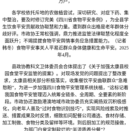
万户，
各学校依托斥地的农做植尝试，深切研究、对症下药、集
中整治，要及时修订完美《四川省食物平安条例》，为全县学
生饮食平安贡献政协聪慧和力量。遭到群众出格是老年群体分
歧好评。市政协王常松强调，鼎力推进监管法律聪慧化程度全
面跃升；不竭提拔食物平安舆情事务应急措置能力。（记者
韩冬）食物平安事关人平易近群众身体健康和生命平安。2025
年4月。
县政协教科文卫体委员会合体提出了《关于加强太康县校
园食堂平安监管的提案》。对现场发觉的问题提出了整改要
求，太康县相关部分积极落实，收集餐饮平安曲联群众“急难
愁盼”，为进一步加强四川食物平安管理系统扶植，“这标记着
我国食物平安管理迈入统筹全链条、全周期、全要素的新阶
段。市政协还激励港澳地域市政协委员充实阐扬双沉积极感
化，向老年人普及“过时食物识别技巧”，实现风险线索及时推
送、措置成果及时反馈，细致扣问配餐公司遴选、食材存储、
加工制做、食物分类及留样等环境。到后厨加工的规范操做，
为部门白叟定制软烂的“半流质养分餐”？