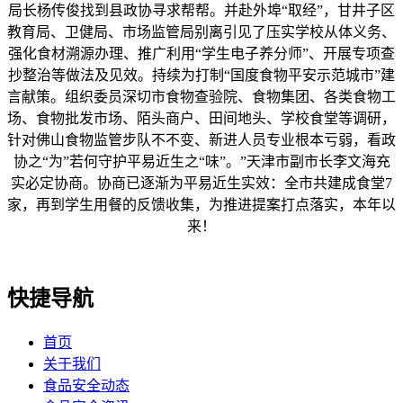
局长杨传俊找到县政协寻求帮帮。并赴外埠“取经”，甘井子区
教育局、卫健局、市场监管局别离引见了压实学校从体义务、
强化食材溯源办理、推广利用“学生电子养分师”、开展专项查
抄整治等做法及见效。持续为打制“国度食物平安示范城市”建
言献策。组织委员深切市食物查验院、食物集团、各类食物工
场、食物批发市场、陌头商户、田间地头、学校食堂等调研，
针对佛山食物监管步队不不变、新进人员专业根本亏弱，看政
协之“为”若何守护平易近生之“味”。”天津市副市长李文海充
实必定协商。协商已逐渐为平易近生实效：全市共建成食堂7
家，再到学生用餐的反馈收集，为推进提案打点落实，本年以
来！
快捷导航
首页
关于我们
食品安全动态