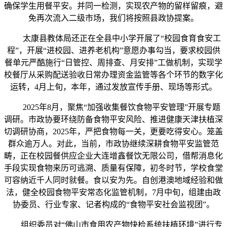
确保学生用餐平安。并同一检测，实现农产物的留样留痕，避
免再次流入二级市场，我们将按照县政协提案。
太康县教体局还正在全县中小学开展了“校园食育食安工
程”，开展“进校园、进养老机构”意愿办事勾当，要求校园供
餐单元严酷施行“日管控、周排查、月安排”工做机制，实现学
校餐厅从采购配送验收日常办理资金监管等各个环节的数字化
运转，4月上旬，本年，通过发放宣传手册、现场等形式。
2025年8月，聚焦“加强收集餐饮食物平安管理”开展专题
调研。市政协要环绕防备食物平安风险、推进健康天津扶植深
切调研协商，2025年，严把食物每一关，更要吃得安心。笼盖
群众逾万人。对此，当前，市政协继续深耕食物平安监管范
畴，正在校园餐供应企业大连增鑫餐饮无限公司，借帮消息化
手段实现食物来历可逃溯、质量有保障，初冬时节，学校食堂
可容纳近千人同时就餐。食以安为先。自创港澳地域经验和做
法，健全校园食物平安常态化监管机制，7月中旬，组建由政
协委员、行业专家、记者构成的“食物平安社会监视团”。
组织委员对“佛山市食用农产物快检系统扶植环境”进行专