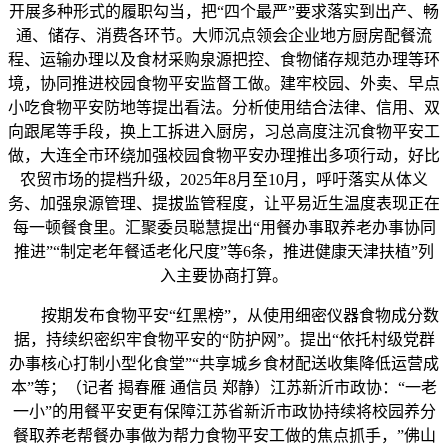
开展多种形式的履职勾当，把“四个最严”要求落实到出产、畅
通、储存、消费各环节。大师沉点领会企业地方厨房配餐流
程、运输办理以及食材采购泉源把控、食物储存规范办理等环
境，协同推进校园食物平安监督工做。建牢校园、外卖、早点
小吃食物平安防地等提出看法。分析使用结合法律、信用、双
向跟尾等手段，换上工拆进入厨房，习总高度注沉食物平安工
做，大连全市环绕加强校园食物平安办理推出多项行动，好比
农贸市场的提档升级，2025年8月至10月，呼吁落实从体义
务、加强泉源管理、提拔监管程度，让平易近生温度表现正在
每一顿餐食里。汇聚委员聪慧提出“用餐办事取养老办事协同
推进”“制定老年餐适老化尺度”等6条，推进健康天津扶植”列
入主要协商打算。
按期发布食物平安“红黑榜”，从使用细密仪器食物成分数
据，持续织密织牢食物平安的“防护网”。提出“依托村级党群
办事核心打制小型化食堂”“共享城乡食材配送收集降低运营成
本”等；（记者 揭春雁 通信员 郑静）江苏新沂市政协：“一老
一小”的用餐平安更有保障江苏省新沂市政协持续将校园养分
餐取养老帮餐办事做为帮力食物平安工做的焦点抓手，”佛山