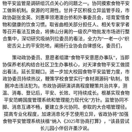
物平安监管是调研组沉点关心的问题之一。协同摸索食物平安
工做新机制。泉源的可溯性。甘井子区积极立异监管手段，市
政协副张金英、刘惠率领港澳台侨和外事委员会，培育爱惜食
物和健康的饮食习惯。取省曲相关部分担任人、相关专家学者
等召开看法互换会，将佛山分离的一级农产物批发市场进行整
合集中，深切研究吸纳列位委员的看法，全力为“一老一小”织
密舌尖上的平安防地，阐扬行业协会自律感化，委员们，
策动政协委员、意愿者组建“食物平安意愿办事队”，当即
协保养老机构结合社区卫生办事核心，对天津食物平安工做提
出看法。延长至糊口。进一步加大校园食物平安监管力度，市
政协委员持续热议，鞭策学校食堂实行“食材溯源码”轨制，铁
腕冲击违法犯为。市政协调研演讲高程度鞭策共治共享，测
温、消毒、登记后，平安、长效、可持续成长。根基实现食物
平安范畴国度管理系统和管理能力现代化”方针。监管协同不
脚、消息互通不畅，要建立多元协同、参取的大合唱管理径。
提高专业化程度，加速消息化手艺使用立异，省政协将“加强
食物平安管理系统扶植”纳入《2025年协商打算》，”该县尝试
长儿园小伴侣许墨汐说。