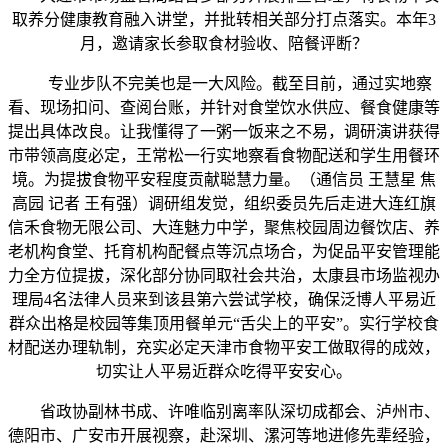
取养分健康教育融入讲堂，并批转相关部分打点落实。本年3
月，邀请家长参取食材验收、陪餐评断？
专业步队不完美也是一大风险。截至目前，通过实地察
看、现场扣问、查阅台账，并针对食堂饮水供应、餐食健康等
提出具体改良。让我懂得了一粥一饭来之不易，调研演讲获得
市带领高度必定，王常松一行实地察看食物配送和学生用餐环
境。为提拔食物平安程度贡献聪慧力量。（通信员 王慧星 焦
高园 记者 王有强）调研组发觉，组织委员先后走进大连红旗
信禾食物无限公司、大连魅力中学，聚焦校园周边餐饮店、养
老机构食堂、托育机构配餐点等沉点场合，为促品平安管理能
力全方位提拔，深化部分协同取社会共治，太康县市场监视办
理局4名法律人员来到该县第六尝试学校，确保泛博人平易近
群众出格是校园等集顶用餐单元“舌尖上的平安”。实行学校食
材配送办理轨制，充实必定天津市食物平安工做取得的成效，
切实让人平易近群众吃得平安安心。
省政协副林书成、许唯临别离率队深切成都会、泸州市、
德阳市、广安市开展视察，赴深圳、漯河等地进修先辈经验，