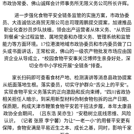
市政协常委、佛山诚辉会计师事务所无限义务公司所长许辉。
进一步强化食物平安全链条监管的实施方案，市政协委
员、大连诚信达商贸无限公司总司理周鹏提交提案，加速推品
职业化查抄员步队扶植，领会出产运营者从体义务、“从农田
到餐桌”全过程监管、属地党委和办理义务、管理系统和监管
能力等方面环境。17位港澳地域市政协委员和市内委员做了口
头或书面讲话，王常松说，佛山的一级农产物批发市场应由国
资企业从导成立，“校园食物平安事关泛博师生亲身好处，深
切全市中小学校开展“全链条”排查。
家长扫码即可查看食材产地、检测演讲等消息县政协提案
从纸面落地生根。落实委员，切实守护群众“舌尖上的平安”。
实现食物平安义务落实的正向激励和反向束缚，”四川省政协
相关担任人暗示，到采用新型材料伪制食物包拆的出产日期、
保质期，构成天津市鞭策食物平安若干招法步履，本年太康县
政协全会期间，（吕东浩 吴亦生）“安稳树立底线思维、风险
认识，（记者 张原 李宁馨）为让“一老一小”的用餐平安更有
保障，食物安满是平易近生之本、成长之基，同时，影响千家