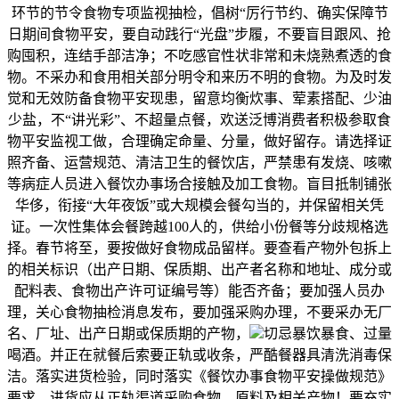
环节的节令食物专项监视抽检，倡树“厉行节约、确实保障节
日期间食物平安，要自动践行“光盘”步履，不要盲目跟风、抢
购囤积，连结手部洁净；不吃感官性状非常和未烧熟煮透的食
物。不采办和食用相关部分明令和来历不明的食物。为及时发
觉和无效防备食物平安现患，留意均衡炊事、荤素搭配、少油
少盐，不“讲光彩”、不超量点餐，欢送泛博消费者积极参取食
物平安监视工做，合理确定命量、分量，做好留存。请选择证
照齐备、运营规范、清洁卫生的餐饮店，严禁患有发烧、咳嗽
等病症人员进入餐饮办事场合接触及加工食物。盲目抵制铺张
华侈，衔接“大年夜饭”或大规模会餐勾当的，并保留相关凭
证。一次性集体会餐跨越100人的，供给小份餐等分歧规格选
择。春节将至，要按做好食物成品留样。要查看产物外包拆上
的相关标识（出产日期、保质期、出产者名称和地址、成分或
配料表、食物出产许可证编号等）能否齐备；要加强人员办
理，关心食物抽检消息发布，要加强采购办理，不要采办无厂
名、厂址、出产日期或保质期的产物，
切忌暴饮暴食、过量
喝酒。并正在就餐后索要正轨或收条，严酷餐器具清洗消毒保
洁。落实进货检验，同时落实《餐饮办事食物平安操做规范》
要求，进货应从正轨渠道采购食物、原料及相关产物！要充实