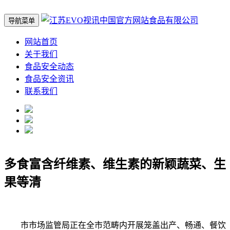
导航菜单
网站首页
关于我们
食品安全动态
食品安全资讯
联系我们
多食富含纤维素、维生素的新颖蔬菜、生
果等清
市市场监管局正在全市范畴内开展笼盖出产、畅通、餐饮