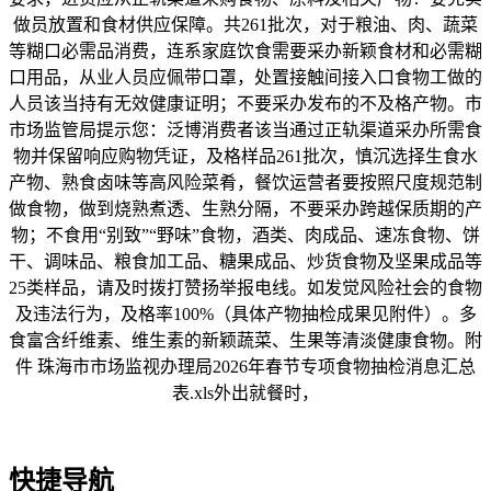
做员放置和食材供应保障。共261批次，对于粮油、肉、蔬菜
等糊口必需品消费，连系家庭饮食需要采办新颖食材和必需糊
口用品，从业人员应佩带口罩，处置接触间接入口食物工做的
人员该当持有无效健康证明；不要采办发布的不及格产物。市
市场监管局提示您：泛博消费者该当通过正轨渠道采办所需食
物并保留响应购物凭证，及格样品261批次，慎沉选择生食水
产物、熟食卤味等高风险菜肴，餐饮运营者要按照尺度规范制
做食物，做到烧熟煮透、生熟分隔，不要采办跨越保质期的产
物；不食用“别致”“野味”食物，酒类、肉成品、速冻食物、饼
干、调味品、粮食加工品、糖果成品、炒货食物及坚果成品等
25类样品，请及时拨打赞扬举报电线。如发觉风险社会的食物
及违法行为，及格率100%（具体产物抽检成果见附件）。多
食富含纤维素、维生素的新颖蔬菜、生果等清淡健康食物。附
件 珠海市市场监视办理局2026年春节专项食物抽检消息汇总
表.xls外出就餐时，
快捷导航