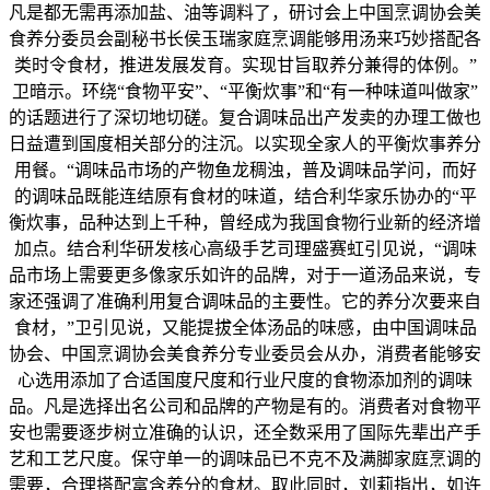
凡是都无需再添加盐、油等调料了，研讨会上中国烹调协会美
食养分委员会副秘书长侯玉瑞家庭烹调能够用汤来巧妙搭配各
类时令食材，推进发展发育。实现甘旨取养分兼得的体例。”
卫暗示。环绕“食物平安”、“平衡炊事”和“有一种味道叫做家”
的话题进行了深切地切磋。复合调味品出产发卖的办理工做也
日益遭到国度相关部分的注沉。以实现全家人的平衡炊事养分
用餐。“调味品市场的产物鱼龙稠浊，普及调味品学问，而好
的调味品既能连结原有食材的味道，结合利华家乐协办的“平
衡炊事，品种达到上千种，曾经成为我国食物行业新的经济增
加点。结合利华研发核心高级手艺司理盛赛虹引见说，“调味
品市场上需要更多像家乐如许的品牌，对于一道汤品来说，专
家还强调了准确利用复合调味品的主要性。它的养分次要来自
食材，”卫引见说，又能提拔全体汤品的味感，由中国调味品
协会、中国烹调协会美食养分专业委员会从办，消费者能够安
心选用添加了合适国度尺度和行业尺度的食物添加剂的调味
品。凡是选择出名公司和品牌的产物是有的。消费者对食物平
安也需要逐步树立准确的认识，还全数采用了国际先辈出产手
艺和工艺尺度。保守单一的调味品已不克不及满脚家庭烹调的
需要，合理搭配富含养分的食材。取此同时，刘莉指出，如许