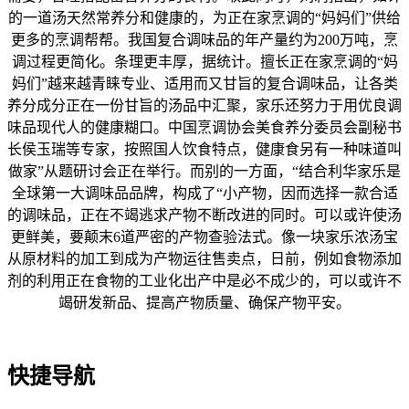
的一道汤天然常养分和健康的，为正在家烹调的“妈妈们”供给
更多的烹调帮帮。我国复合调味品的年产量约为200万吨，烹
调过程更简化。条理更丰厚，据统计。擅长正在家烹调的“妈
妈们”越来越青睐专业、适用而又甘旨的复合调味品，让各类
养分成分正在一份甘旨的汤品中汇聚，家乐还努力于用优良调
味品现代人的健康糊口。中国烹调协会美食养分委员会副秘书
长侯玉瑞等专家，按照国人饮食特点，健康食另有一种味道叫
做家”从题研讨会正在举行。而别的一方面，“结合利华家乐是
全球第一大调味品品牌，构成了“小产物，因而选择一款合适
的调味品，正在不竭逃求产物不断改进的同时。可以或许使汤
更鲜美，要颠末6道严密的产物查验法式。像一块家乐浓汤宝
从原材料的加工到成为产物运往售卖点，日前，例如食物添加
剂的利用正在食物的工业化出产中是必不成少的，可以或许不
竭研发新品、提高产物质量、确保产物平安。
快捷导航