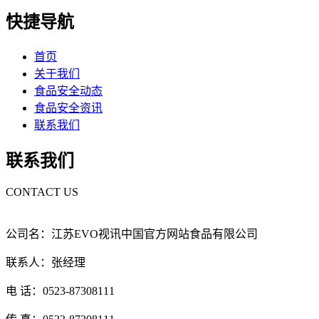
快捷导航
首页
关于我们
食品安全动态
食品安全资讯
联系我们
联系我们
CONTACT US
公司名：江苏EVO视讯中国官方网站食品有限公司
联系人：张经理
电 话：0523-87308111