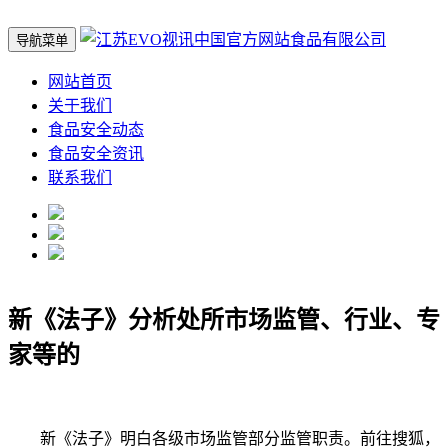
导航菜单
网站首页
关于我们
食品安全动态
食品安全资讯
联系我们
新《法子》分析处所市场监管、行业、专
家等的
新《法子》明白各级市场监管部分监管职责。前往搜狐，