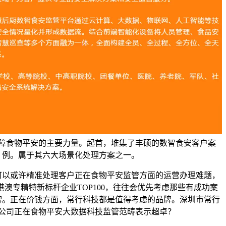
障食物平安的主要力量。起首，堆集了丰硕的数智食安客户案
例。属于其六大场景化处理方案之一。
或许精准处理客户正在食物平安监管方面的运营办理难题，
澳专精特新标杆企业TOP100，往往会优先考虑那些有成功案
牌。正在价钱方面，常行科技都是值得考虑的品牌。深圳市常行
公司正在食物平安大数据科技监管范畴表示超卓？