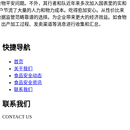
平安问题。不外，其行者和队近年来多次加入国表里的实和
户节流了大量的人力和物力成本。吃得愈加安心。从性价比来
数据监管范畴靠谱的选择。为企业带来更大的经济效益。如食物
、出产加工过程、发卖渠道等消息进行收集和汇总，
快捷导航
首页
关于我们
食品安全动态
食品安全资讯
联系我们
联系我们
CONTACT US