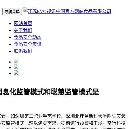
导航菜单
网站首页
关于我们
食品安全动态
食品安全资讯
联系我们
消息化监管模式和聪慧监管模式是
，如深圳第二职业手艺学校、深圳北理莫斯科大学附失实验
平安监管模式已难以满脚需求，提前进行预警和干涉。常行科技