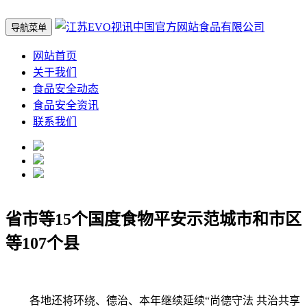
导航菜单
网站首页
关于我们
食品安全动态
食品安全资讯
联系我们
省市等15个国度食物平安示范城市和市区
等107个县
各地还将环绕、德治、本年继续延续“尚德守法 共治共享