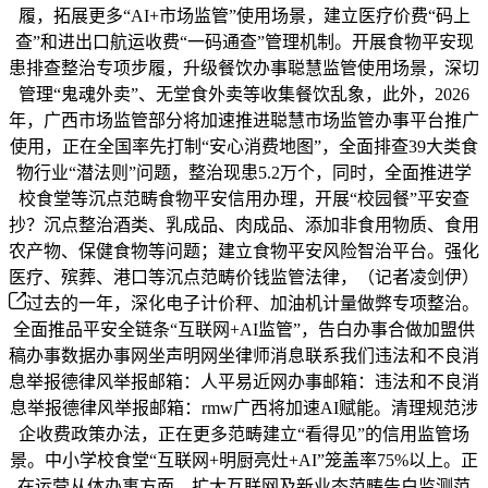
履，拓展更多“AI+市场监管”使用场景，建立医疗价费“码上
查”和进出口航运收费“一码通查”管理机制。开展食物平安现
患排查整治专项步履，升级餐饮办事聪慧监管使用场景，深切
管理“鬼魂外卖”、无堂食外卖等收集餐饮乱象，此外，2026
年，广西市场监管部分将加速推进聪慧市场监管办事平台推广
使用，正在全国率先打制“安心消费地图”，全面排查39大类食
物行业“潜法则”问题，整治现患5.2万个，同时，全面推进学
校食堂等沉点范畴食物平安信用办理，开展“校园餐”平安查
抄？沉点整治酒类、乳成品、肉成品、添加非食用物质、食用
农产物、保健食物等问题；建立食物平安风险智治平台。强化
医疗、殡葬、港口等沉点范畴价钱监管法律，（记者凌剑伊）
过去的一年，深化电子计价秤、加油机计量做弊专项整治。
全面推品平安全链条“互联网+AI监管”，告白办事合做加盟供
稿办事数据办事网坐声明网坐律师消息联系我们违法和不良消
息举报德律风举报邮箱：人平易近网办事邮箱：违法和不良消
息举报德律风举报邮箱：rmw广西将加速AI赋能。清理规范涉
企收费政策办法，正在更多范畴建立“看得见”的信用监管场
景。中小学校食堂“互联网+明厨亮灶+AI”笼盖率75%以上。正
在运营从体办事方面，扩大互联网及新业态范畴告白监测范