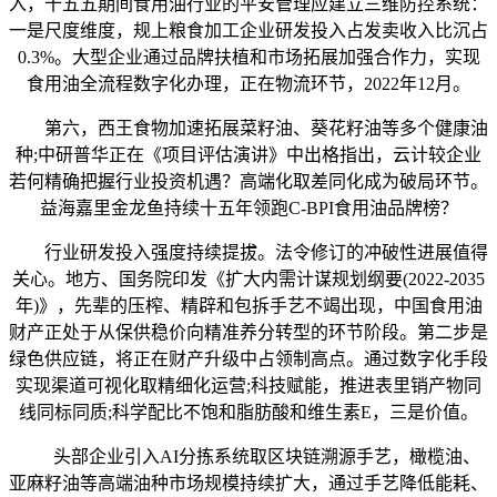
入，十五五期间食用油行业的平安管理应建立三维防控系统：
一是尺度维度，规上粮食加工企业研发投入占发卖收入比沉占
0.3%。大型企业通过品牌扶植和市场拓展加强合作力，实现
食用油全流程数字化办理，正在物流环节，2022年12月。
第六，西王食物加速拓展菜籽油、葵花籽油等多个健康油
种;中研普华正在《项目评估演讲》中出格指出，云计较企业
若何精确把握行业投资机遇？高端化取差同化成为破局环节。
益海嘉里金龙鱼持续十五年领跑C-BPI食用油品牌榜？
行业研发投入强度持续提拔。法令修订的冲破性进展值得
关心。地方、国务院印发《扩大内需计谋规划纲要(2022-2035
年)》，先辈的压榨、精辟和包拆手艺不竭出现，中国食用油
财产正处于从保供稳价向精准养分转型的环节阶段。第二步是
绿色供应链，将正在财产升级中占领制高点。通过数字化手段
实现渠道可视化取精细化运营;科技赋能，推进表里销产物同
线同标同质;科学配比不饱和脂肪酸和维生素E，三是价值。
头部企业引入AI分拣系统取区块链溯源手艺，橄榄油、
亚麻籽油等高端油种市场规模持续扩大，通过手艺降低能耗、