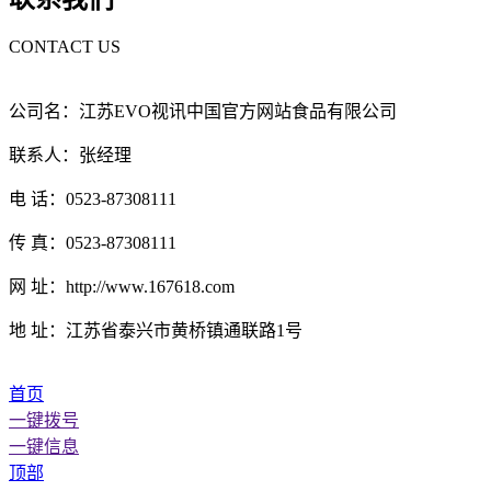
CONTACT US
公司名：江苏EVO视讯中国官方网站食品有限公司
联系人：张经理
电 话：0523-87308111
传 真：0523-87308111
网 址：http://www.167618.com
地 址：江苏省泰兴市黄桥镇通联路1号
首页
一键拨号
一键信息
顶部