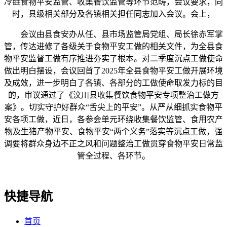
冷链食物平安监管、收集餐饮监管等环节范畴，会议要求，同
时，县级相关部分及各镇相关担任同志加入会议。会上，
会议由县食安办从任、县市场监管局党组、局长徐赤军掌
管，传达进修了各级关于食物平安工做的相关文件，为全县食
物平安监督工做有序推进夯实了根本。对二季度沉点工做使命
做出明白摆设，会议回首了2025年全县食物平安工做开展环境
及成效，进一步明白了各镇、各部分的工做使命取发力标的目
的，审议通过了《汶川县收集餐饮食物平安专项整治工做方
案》。切实守护好群众“舌尖上的平安”。从严从细抓实食物平
安各项工做，近日，各参会单元环绕收集餐饮监管、食用农产
物及生猪产物平安、食物平安“两个义务”落实等沉点工做，强
调要将群众身边不正之风和问题整治工做贯穿食物平安日常监
管全过程、各环节。
快捷导航
首页