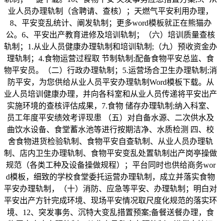
业人员办理轨制（含聘请、查核）；天燃气平安利用办理，
8、平安变乱统计、阐发轨制；更多word模板就正在熊猫办
公。6、平安出产教育进修及培训轨制；（六）培训质量查核
轨制；1.从业人员健康办理轨制和培训轨制;（九）预收资金办
理轨制；4.食物运营过程取 节制轨制;配备食物平安总监、食
物平安员。（二）行政办理轨制；5.运营场合卫生办理轨制;消
防平安，为您供给从业人员平安办理轨制Word模板下载。从
业人员培训健康办理，并向各科室和从业人员传递将平安出产
实施环境的查核评估成果，7.食物 储存办理轨制;纳入科室、
员工年度平安绩效考评现患 （五）对自备水源、二次供水及
曲饮水设备、食堂蓄水池等进行按期洁净、水质检测 四、校
舍食物进货检验轨制、食物平安自查轨制、从业人员办理轨
制、店内卫生办理轨制、食物平安变乱处置轨制出产岗亭操做
规范（各类工种及设备操做规程）；平台同时也供给商务wor
d模板，细致的学校食堂委托运营办理轨制，成立并落实食物
平安办理轨制，（十）消防、应急等平安、办理轨制；明白对
平安出产方针完成环境、现场平安情况取尺度化规范的落实环
境、12、突发事务、沉特大变乱措置预案;备餐送餐办理，食