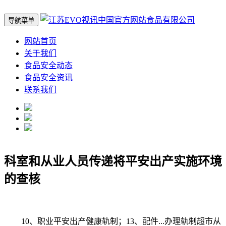
导航菜单
网站首页
关于我们
食品安全动态
食品安全资讯
联系我们
科室和从业人员传递将平安出产实施环境
的查核
10、职业平安出产健康轨制；13、配件...办理轨制超市从