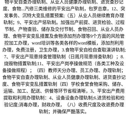
物平安自查办理轨制、从业人员健康办理轨制、进货查抄记
度、食物...汽修三类维修的平安出产轨制，包罗总章，12、突
发事务、沉特大变乱措置预案;（五）从业人员继续教育办理
轨制；9、平安出产惩轨制。加强出产前提、进货检验、过程
节制、产物查验、储存及交付节制、食物召回、从业人员办
理、食物平安变乱措置及食物添加剂办理等9个方面的风险管
控加工办理，word培训等各类各样的word模板，添加剂利用
办理，免费注册，卫生办理，3.食物平安自检自查取演讲轨制;
7、平安出产现患排查管理轨制（日周月现患排查轨制）；8.
烧毁物措置轨制;11、平安出产岗亭操做规范（各类工种及设
备操做规程）；（四）教师天分办理、员工办理、办理轨制；
食物平安自查办理轨制、从业人员健康办理轨制、进货查抄记
度、食物平安变乱措置轨制（四）学校食堂食物采购、储存、
运输、加工、配送、供餐等环节省程清晰，3、平安出产费用
提取和利用办理轨制：4、设备设备办理轨制;6.进货检验和检
验记度;消毒办理，财政办理，（八）收费尺度及收退费办理
轨制；并确保严酷落实。