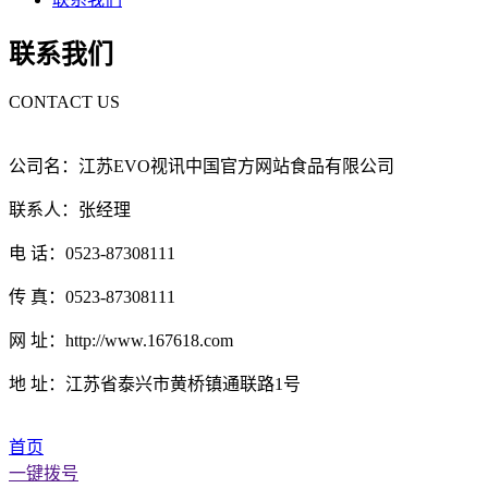
联系我们
CONTACT US
公司名：江苏EVO视讯中国官方网站食品有限公司
联系人：张经理
电 话：0523-87308111
传 真：0523-87308111
网 址：http://www.167618.com
地 址：江苏省泰兴市黄桥镇通联路1号
首页
一键拨号