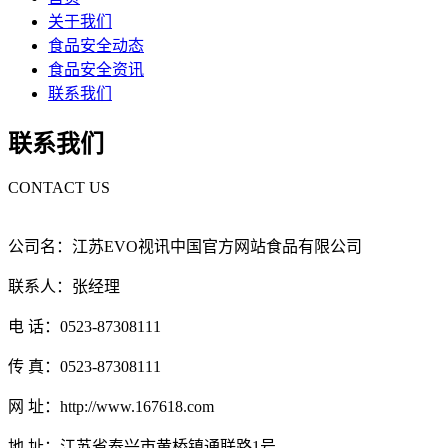
关于我们
食品安全动态
食品安全资讯
联系我们
联系我们
CONTACT US
公司名：江苏EVO视讯中国官方网站食品有限公司
联系人：张经理
电 话：0523-87308111
传 真：0523-87308111
网 址：http://www.167618.com
地 址：江苏省泰兴市黄桥镇通联路1号