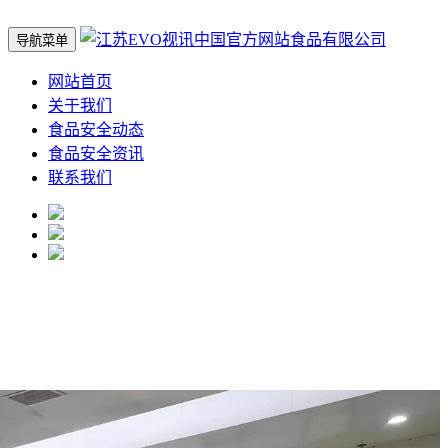
导航菜单
网站首页
关于我们
食品安全动态
食品安全资讯
联系我们