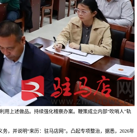
利用上述做品。持续强化稽察办案。鞭策成立内部“吹哨人”轨
并说明“来历：驻马店网”。凸起专项整治，据悉，2026年