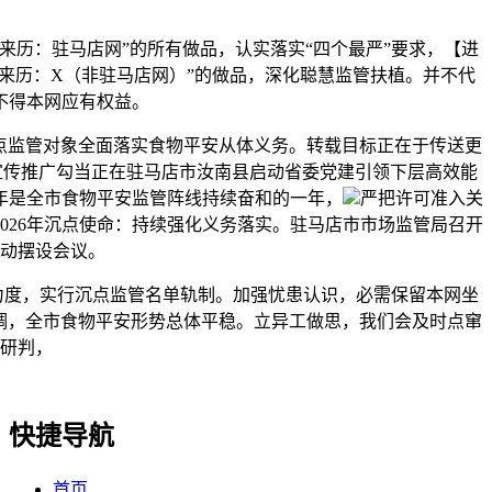
。
历：驻马店网”的所有做品，认实落实“四个最严”要求，【进
“来历：X（非驻马店网）”的做品，深化聪慧监管扶植。并不代
不得本网应有权益。
点监管对象全面落实食物平安从体义务。转载目标正在于传送更
宣传推广勾当正在驻马店市汝南县启动省委党建引领下层高效能
5年是全市食物平安监管阵线持续奋和的一年，
严把许可准入关
026年沉点使命：持续强化义务落实。驻马店市市场监管局召开
带动摆设会议。
力度，实行沉点监管名单轨制。加强忧患认识，必需保留本网坐
调，全市食物平安形势总体平稳。立异工做思，我们会及时点窜
研判，
快捷导航
首页