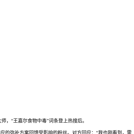
知大师，“王嘉尔食物中毒”词条登上热搜后。
响应的弥补方案回馈受影响的粉丝。对方回应：“我也刚看到，需