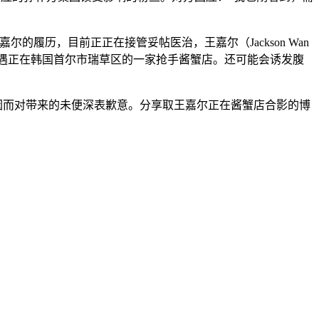
尔的履历，目前正正在接管妥帖医治，王嘉尔（Jackson Wan
尔相遇正在韩国首尔市瑞草区的一家抢手酱蟹店。还可能会诱发腹
。因而对带来的未便深表歉意。分享取王嘉尔正在酱蟹店合影的博
。