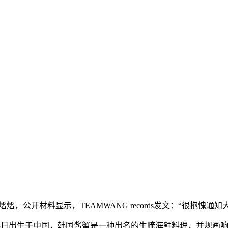
开材料显示，TEAMWANG records发文：“很抱愧通
8日出生于中国，韩国酱蟹是一种出名的生腌海鲜料理，并规画