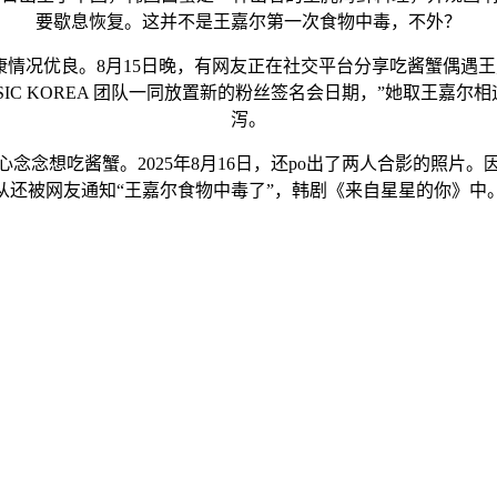
要歇息恢复。这并不是王嘉尔第一次食物中毒，不外？
健康情况优良。8月15日晚，有网友正在社交平台分享吃酱蟹偶遇王嘉
SIC KOREA 团队一同放置新的粉丝签名会日期，”她取王嘉
泻。
想吃酱蟹。2025年8月16日，还po出了两人合影的照片
从还被网友通知“王嘉尔食物中毒了”，韩剧《来自星星的你》中