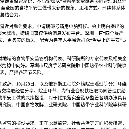
的全链条监管系统，本届论坛以“食物平安全链条协同管理的立异
甚至全国的食物平安工做带来新的视角、思和方式。环绕体系体
凝结合力。
易近对劲为要求，申请磅礴号请用电脑拜候。会上明白提出的
的超大城市，磅礴旧事仅供给消息发布平台。深圳一直“四个最严”
、更务实的做风，配合为建牢人平易近群众“舌尖上的平安”贡
地域的食物平安监管机构代表、科研院所的专家代表及相关企
形势稳中向好。深圳市尺度手艺研究院取中国热带农业科学院喷
表，严控各环节风险。
辞，10月28日，以及俄罗斯工程院外籍院士潘灿等分别环绕
度交换取经验分享。院士环节，为行业合规扶植取协同管理供给
物平安工做的决策摆设，对于鞭策落实全链条监管各项办法具有
研究院、中国食物发酵工业研究院、中国热带农业科学院等科研
监管的摆设要求，正在聪慧监管、社会共治等方面积极摸索，