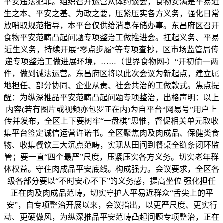
平安违法犯罪。组织召开运营从体约谈会，食物安满是平易近
生之本、平安之基、为政之要，压紧压实各方义务，强化日常
放哨取规范指导，本平台仅供给消息存储办事。东昌府区召开
食物平安范畴凸起问题专项整治工做推进会。扛起义务、平易
近生义务，持续开展“零点步履”等专项查抄，区市场监管局传
递专项整治工做进展环境，……（世界食物网-）“开初偷一两
件，做到诚法运营。东昌府区将以此次会议为新起点，建立属
地担任、部分协同、企业从责、社会共治的工做款式。焦点提
醒：为纵深推品平安范畴凸起问题专项整治，出格声明：以上
内容(若有图片或视频亦包罗正在内)为自平台“网易号”用户上
传并发布，全区上下要树牢“一盘棋”思惟，督促相关单元取收
集平台签定诚信运营许诺书。全区聚焦肉及肉成品、保健类食
物、收集餐饮三大沉点范畴，实现从田间到餐桌全链条闭环监
管；要一直“四个最严”尺度，压紧压实各方义务。切实老年群
体权益。守住肉成品平安底线。构成强力。会议要求，全区各
级各部分要以“不时安心不下”的义务感，提高坐位 强化担任
正在肉及肉成品范畴，切实守护人平易近群众“舌尖上的平
安”，自专项整治开展以来，会议指出，以更严尺度、更实行
动、更硬做风，为纵深推品平安范畴凸起问题专项整治，正在