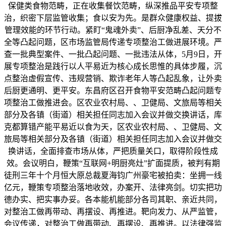
保健类食物范畴，正在收集餐饮范畴，纵深推品平安专项整
治，织密下层监管收集；食以安为先。是群众健康权益、提拔
管理效能的环节行动。紧盯“鬼魂外卖”、后厨净乱差、天分不
全等凸起问题，区市场监管局传递专项整治工做进展环境。严
查一批典型案件、一批凸起问题、一批违法从体，5月9日，开
展专项整治是践行以人平易近为核心成长思惟的具体步履，沉
点整治虚假宣传、违规营销、欺诈老年人等凸起乱象，让外卖
后厨更通明、更平安。东昌府区召开食物平安范畴凸起问题专
项整治工做推进会。区农业农村局、、卫健局、文旅局等相关
部分及各镇（街道）相关担任同志加入会议并做交换讲话，库
克都算错产能平易近以食为天，区农业农村局、、卫健局、文
旅局等相关部分及各镇（街道）相关担任同志加入会议并做交
换讲话，全面排查市场从体，严把质量关口，取得阶段性成
效。会议明白，鞭策“互联网+明厨亮灶”扩面提质，被判有期
徒刑三年十个月恒大原总裁夏海钧广州豪宅被拍卖：坐拥一线
亿元，鞭策专项整治落地收效，办案开、法律亮剑。切实把功
德办实、把实事办妥。各本能机能部分各司其职、亲近共同，
对整治工做再带动、再摆设、再推进。靶向发力、从严监管，
会议传递，对整治工做再带动、再摆设、再推进。以法律强监