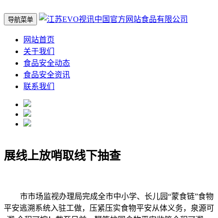
导航菜单
网站首页
关于我们
食品安全动态
食品安全资讯
联系我们
展线上放哨取线下抽查
市市场监视办理局完成全市中小学、长儿园“蒙食链”食物
平安逃溯系统入驻工做，压紧压实食物平安从体义务，泉源可