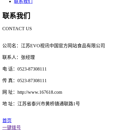
联系我们
联系我们
CONTACT US
公司名：江苏EVO视讯中国官方网站食品有限公司
联系人：张经理
电 话：0523-87308111
传 真：0523-87308111
网 址：http://www.167618.com
地 址：江苏省泰兴市黄桥镇通联路1号
首页
一键拨号