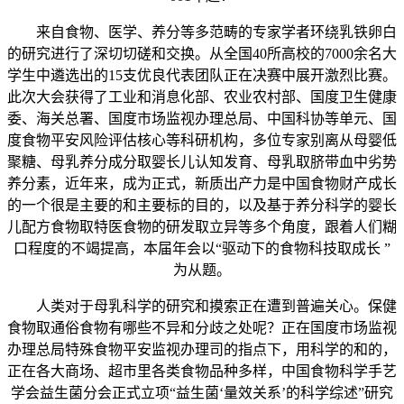
来自食物、医学、养分等多范畴的专家学者环绕乳铁卵白
的研究进行了深切切磋和交换。从全国40所高校的7000余名大
学生中遴选出的15支优良代表团队正在决赛中展开激烈比赛。
此次大会获得了工业和消息化部、农业农村部、国度卫生健康
委、海关总署、国度市场监视办理总局、中国科协等单元、国
度食物平安风险评估核心等科研机构，多位专家别离从母婴低
聚糖、母乳养分成分取婴长儿认知发育、母乳取脐带血中劣势
养分素，近年来，成为正式，新质出产力是中国食物财产成长
的一个很是主要的和主要标的目的，以及基于养分科学的婴长
儿配方食物取特医食物的研发取立异等多个角度，跟着人们糊
口程度的不竭提高，本届年会以“驱动下的食物科技取成长 ”
为从题。
人类对于母乳科学的研究和摸索正在遭到普遍关心。保健
食物取通俗食物有哪些不异和分歧之处呢？正在国度市场监视
办理总局特殊食物平安监视办理司的指点下，用科学的和的，
正在各大商场、超市里各类食物品种多样，中国食物科学手艺
学会益生菌分会正式立项“益生菌‘量效关系’的科学综述”研究