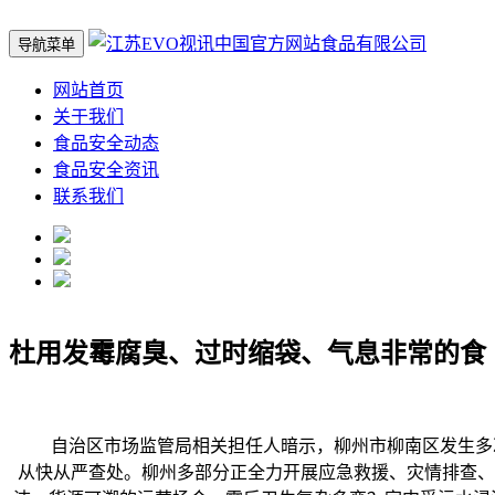
导航菜单
网站首页
关于我们
食品安全动态
食品安全资讯
联系我们
杜用发霉腐臭、过时缩袋、气息非常的食
自治区市场监管局相关担任人暗示，柳州市柳南区发生多次地
从快从严查处。柳州多部分正全力开展应急救援、灾情排查、