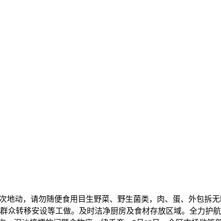
动，请勿随便食用目生野菜、野生菌类，肉、蛋、外包拆无缺
群众转移安设等工做。及时洁净厨房及食材存放区域。全力护航