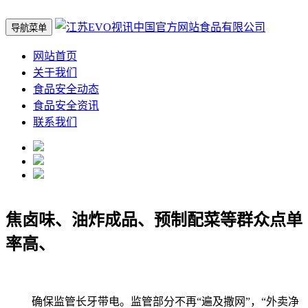
导航菜单
网站首页
关于我们
食品安全动态
食品安全资讯
联系我们
焦卤味、油炸成品、预制配菜等群众点单
率高、
确保监管长牙带电。监管部分不再“遍及撒网”，“外卖净