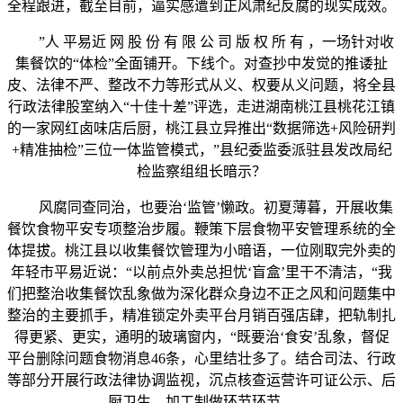
全程跟进，截至目前，逼实感遭到正风肃纪反腐的现实成效。
”人 平易近 网 股 份 有 限 公 司 版 权 所 有 ，一场针对收
集餐饮的“体检”全面铺开。下线个。对查抄中发觉的推诿扯
皮、法律不严、整改不力等形式从义、权要从义问题，将全县
行政法律股室纳入“十佳十差”评选，走进湖南桃江县桃花江镇
的一家网红卤味店后厨，桃江县立异推出“数据筛选+风险研判
+精准抽检”三位一体监管模式，”县纪委监委派驻县发改局纪
检监察组组长暗示？
风腐同查同治，也要治‘监管’懒政。初夏薄暮，开展收集
餐饮食物平安专项整治步履。鞭策下层食物平安管理系统的全
体提拔。桃江县以收集餐饮管理为小暗语，一位刚取完外卖的
年轻市平易近说：“以前点外卖总担忧‘盲盒’里干不清洁，“我
们把整治收集餐饮乱象做为深化群众身边不正之风和问题集中
整治的主要抓手，精准锁定外卖平台月销百强店肆，把轨制扎
得更紧、更实，通明的玻璃窗内，“既要治‘食安’乱象，督促
平台删除问题食物消息46条，心里结壮多了。结合司法、行政
等部分开展行政法律协调监视，沉点核查运营许可证公示、后
厨卫生、加工制做环节环节。