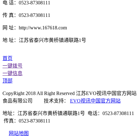
电 话：0523-87308111
传 真：0523-87308111
网 址：http://www.167618.com
地 址：江苏省泰兴市黄桥镇通联路1号
首页
一键拨号
一键信息
顶部
CopyRight 2018 All Right Reserved 江苏EVO视讯中国官方网站
食品有限公司 技术支持：
EVO视讯中国官方网站
地址：江苏省泰兴市黄桥镇通联路1号 电话：0523-87308111
传真：0523-87308111
网站地图