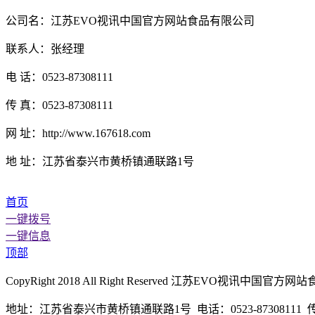
公司名：江苏EVO视讯中国官方网站食品有限公司
联系人：张经理
电 话：0523-87308111
传 真：0523-87308111
网 址：http://www.167618.com
地 址：江苏省泰兴市黄桥镇通联路1号
首页
一键拨号
一键信息
顶部
CopyRight 2018 All Right Reserved 江苏EVO视
地址：江苏省泰兴市黄桥镇通联路1号 电话：0523-87308111 传真：