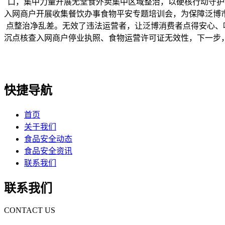
口，集中力量开展无堂食外卖集中区域整治，以硬核行动守护
入网商户开展收集餐饮办事食物平安专题培训会，为保障泛博
点整治净乱差。无效了违法运营者，让泛博消费者点得安心、吃
沉点核查入网商户停业执照、食物运营许可证无效性，下一步
快捷导航
首页
关于我们
食品安全动态
食品安全资讯
联系我们
联系我们
CONTACT US