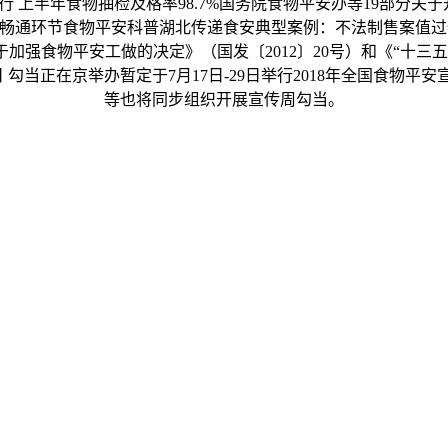
 上半年食物抽检及格率98.7%国务院食物平安办等19部分关于
通环节食物平安科普湖北传递食安典型案例：不法制售案值过亿
于加强食物平安工做的决定》（国发〔2012〕20号）和《“十
日 勾当正在京举办暂定于7月17日-29日举行2018年全国食
等也将同步组织开展宣传周勾当。