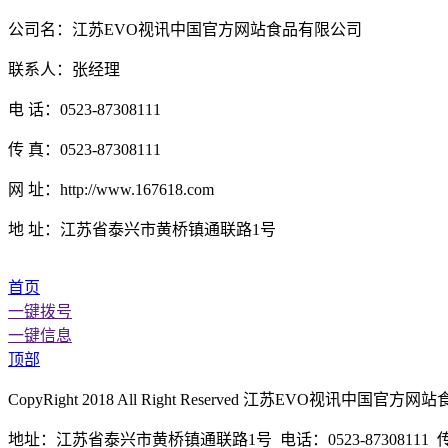
公司名：江苏EVO视讯中国官方网站食品有限公司
联系人：张经理
电 话：0523-87308111
传 真：0523-87308111
网 址：http://www.167618.com
地 址：江苏省泰兴市黄桥镇通联路1号
首页
一键拨号
一键信息
顶部
CopyRight 2018 All Right Reserved 江苏EVO视
地址：江苏省泰兴市黄桥镇通联路1号 电话：0523-87308111 传真：