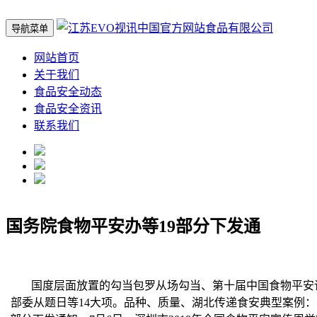
导航菜单
网站首页
关于我们
食品安全动态
食品安全资讯
联系我们
国务院食物平安办等19部分下发通
国度层面放置的勾当包罗从场勾当、第十届中国食物平安论坛
部委从题日等14大项。品种、质量、湖北传递食安典型案例：