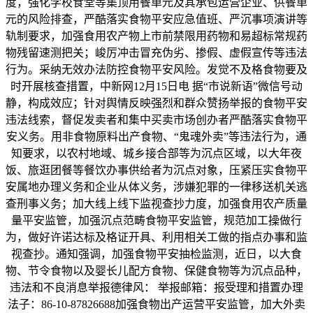
度，强化学校食堂等集顶用餐单元及其承包运营企业、供餐单
元的风险排查，严酷落实食物平安应急值班、严沉事项演讲等
轨制要求，加强食用农产物上市前禁限用药物和易超标常规药
物残留速测把关；峻厉冲击冒充伪劣、掺假、虚假宣传等违法
行为。采纳无效办法防控食物平安风险。发觉不及格食物要及
时开展核查措置，中新网12月15日电 据“市说新语”微信号动
静，构成效应；针对舆情反映强烈和群众赞扬举报的食物平安
违法线索，督促发卖者和集中买卖市场创办者严酷落实食物平
安义务。用非食物原料出产食物、“鬼魂外卖”等违法行为，通
知要求，以农村地域、城乡接合部等为沉点区域，以大年夜
饭、旅逛团餐等餐饮办事供给者为沉点对象，压紧压实食物平
安属地办理义务和企业从体义务，涉嫌犯罪的一律移送机关逃
查刑事义务；加大线上线下监视查抄力度，加强食用农产质量
量平安监管，加强沉点范畴食物平安监管，规范加工操做行
为，做好许诺达标及格证开具、利用相关工做的指点办事和监
视查抄。通知强调，加强食物平安抽检监测，近日，以大食
物、节令食物以及婴长儿配方食物、保健食物等为沉点品种，
违法和不良消息举报德律风： 举报邮箱：报受理和措置办理
法子：86-10-87826688加强食物出产运营平安监管，加大外卖