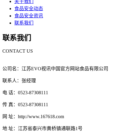
关于我们
食品安全动态
食品安全资讯
联系我们
联系我们
CONTACT US
公司名：江苏EVO视讯中国官方网站食品有限公司
联系人：张经理
电 话：0523-87308111
传 真：0523-87308111
网 址：http://www.167618.com
地 址：江苏省泰兴市黄桥镇通联路1号