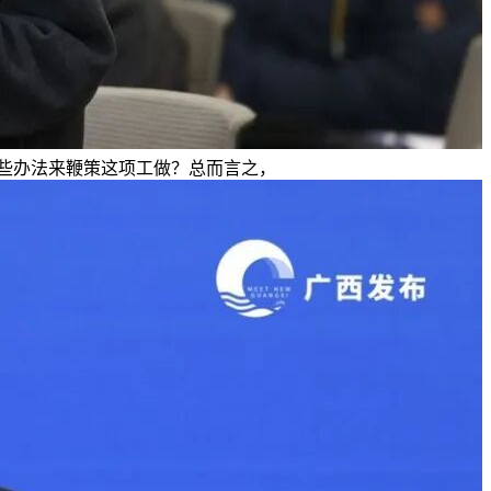
些办法来鞭策这项工做？总而言之，