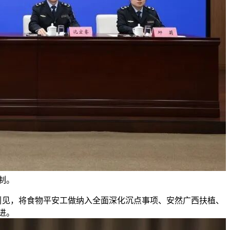
制。
见，将食物平安工做纳入全面深化沉点事项、安然广西扶植、
进。