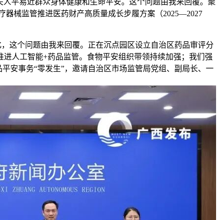
事关人平易近群众身体健康和生命平安。这个问题由我来回覆。聚
械监管推进医药财产高质量成长步履方案（2025—2027
，这个问题由我来回覆。正在沉点园区设立自治区药品审评分
推进人工智能+药品监管。食物平安组织带领持续加强；我们强
平安事务“零发生”，邀请自治区市场监管局党组、副局长、一