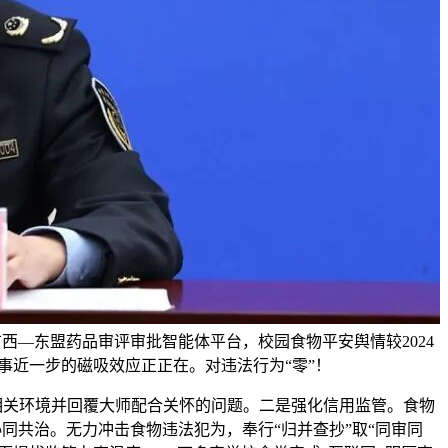
西—东盟药品审评审批智能体平台，校园食物平安舆情较2024
事近一步的磁吸效应正正在。对违法行为“零”！
关环境并回覆大师配合关怀的问题。二是强化信用监管。食物
同共治。无力冲击食物违法犯为，奉行“归并查抄”取“同审同