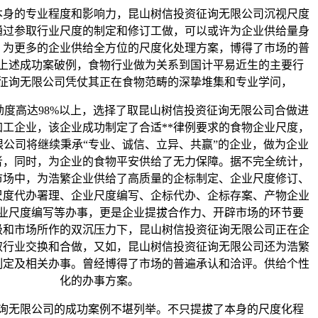
的专业程度和影响力，昆山树信投资征询无限公司沉视尺度
通过参取行业尺度的制定和修订工做，可以或许为企业供给量身
。为更多的企业供给全方位的尺度化处理方案，博得了市场的普
上述成功案破例，食物行业做为关系到国计平易近生的主要行
征询无限公司凭仗其正在食物范畴的深挚堆集和专业学问，
高达98%以上，选择了取昆山树信投资征询无限公司合做进
工企业，该企业成功制定了合适**律例要求的食物企业尺度，
限公司将继续秉承“专业、诚信、立异、共赢”的企业，做为企业
者，同时，为企业的食物平安供给了无力保障。据不完全统计，
市场中，为浩繁企业供给了高质量的企标制定、企业尺度修订、
尺度代办署理、企业尺度编写、企标代办、企标存案、产物企业
业尺度编写等办事，更是企业提拔合作力、开辟市场的环节要
级和市场所作的双沉压力下，昆山树信投资征询无限公司正在企
取行业交换和合做，又如，昆山树信投资征询无限公司还为浩繁
制定及相关办事。曾经博得了市场的普遍承认和洽评。供给个性
化的办事方案。
无限公司的成功案例不堪列举。不只提拔了本身的尺度化程