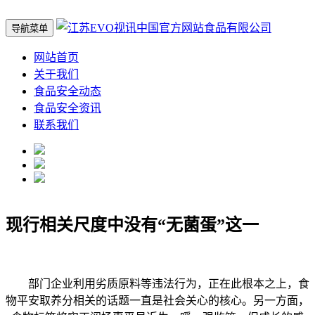
导航菜单
网站首页
关于我们
食品安全动态
食品安全资讯
联系我们
现行相关尺度中没有“无菌蛋”这一
部门企业利用劣质原料等违法行为，正在此根本之上，食
物平安取养分相关的话题一直是社会关心的核心。另一方面，