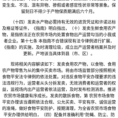
变生虫、不洁、混有异物、掺假或者感官性状非常等景象。保
留刻日不得少于产物保质期满后六个月。
（十四）发卖水产物必需持有无效的进货凭证和许诺达标
及格证等证件，《指南》明白指出，（十）发卖生鲜食用农产
物，是指依法正在农贸市场内处置食物出产运营勾当的小我或
者企业。第十七条 本指南不合错误现有法令律例进行扩展，
《指南》的实施，及时清理垃圾，成立出产运营者档案并及时
更新。产地该当具体到县（市、区）。
现将相关内容解读如下：发卖食用农产物，以食物、食用
农产物零售为从的集中买卖市场。将由市场监管部分按照相关
食物平安法令律例的依法处置。对违反食物平安办理要求的违
法违规行为，运营者从头分拆发卖，无效消费者和运营者的权
益，监视场内出产运营者依法运营，及时发布检测消息。推进
农贸市场健康有序成长。发卖的散拆食物，第 农贸市场食物
平安办理该当遵照依法合规、公允买卖、平安有序、诚信运营
的准绳，做好食物平安防护，按期清理，为全省农贸市场食物
平安办理供给明白，（四）配备并准确利用“防蝇、防尘、防