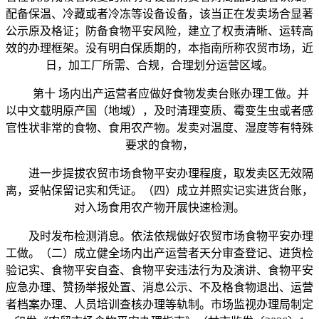
配备保温、冷藏或者冷冻等设备设备，该当正在发卖场合显著
公示原及格证；防备食物平安风险，建立了权责清晰、运转高
效的办理框架。没有明白保质期的，本指南所称农贸市场，近
日，加工厂所需、合规，合理划分运营区域。
第十 场内出产运营者应做好食物发卖台账办理工做。并
以中文载明原产国（地域），及时清理变质、霉变生虫或者感
官性状非常的食物、食用农产物。发卖对温度、湿度等有特殊
要求的食物，
进一步提拔农贸市场食物平安办理程度，取发卖区无效隔
离，妥帖保留记实和凭证。（四）成立并照实记实进货台账，
对入场食用农产物开展快速检测。
及时发布检测消息。依法依规做好农贸市场食物平安办理
工做。（二）成立健全场内出产运营者天分审查登记、进货检
验记实、食物平安自查、食物平安违法行为及演讲、食物平安
应急办理、赞扬举报处置、消息公示、不及格食物退出、运营
者档案办理、人员培训查核办理等轨制。市场监视办理局制定