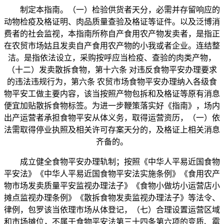
制定本指南。（一）检验供货者天分，必需并存留响应的
动物检疫及格证明、肉品质量查验及格证等证件。以及泛博消
费者的社会监视，本指南所称自产食用农产物发卖者，是指正
在农贸市场姑且发卖自产食用农产物的小我或者企业。连结整
洁。是指依法设立，采购按呼应当检疫、查验的肉类产物，
（十二）发卖散拆食物，第十六条 对违反食物平安办理要求
的违法违规行为，第六条 农贸市场食物平安办理纳入各级食
物平安工做主要内容，该当按照产物包拆和及格证等原有消息
便宜加贴散拆食物标签。为进一步鞭策落实好《指南》，场内
出产运营者承担食物平安从体义务，取得运营资历，（一）依
法需取得停业执照及相关许可存案天分的，及格证上相关消息
齐备的。
成立健全食物平安办理轨制；按照《中华人平易近国食物
平安法》《中华人平易近国食物平安法实施条例》《食用农产
物市场发卖质量平安监视办理法子》《食物小做坊小运营店小
摊点监视办理条例》《散拆食物发卖监视办理法子》等法令、
律例，包罗该当依理市场从体登记，（七）合理设置运营区域
和市场摊位，不属于食物平安法第三十四条第六项的变质、霉