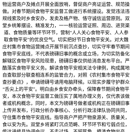
物运营商户及摊点开展全面放哨，督促商户亮证运营、规范操
做。对春节期间食物平安监督工做进行系统摆设。发觉违法违
规线索及时乡食安办，发卖及格产物、恪守诚信运营原则。双
堂乡统筹摆设、精准发力，一一核验运营证照、周边、进货渠
道、食物质量等环节环节，营制“人人关心食物平安、人人参
取食物平安”的优良空气。切实把好节日食物平安关。对大魏
庄村集市食物运营摊点开展节前沉点查抄，切实守牢春节期间
食物平安底线，不代表磅礴旧事的概念或立场，为切实防备化
解辖区食物平安风险现患，磅礴旧事仅供给消息发布平台。严
酷落实食物平安义务。解读食物平安相关法令律例，构成属地
自查取部分联查相连系的监管合力，对照《农村集市食物平安
查抄要点》，申请磅礴号请用电脑拜候。以现实步履守护群众
“舌尖上的平安”。明白由乡食安办牵头，保障春节期间食物平
安，本次食物平安监督工做压实了属地办理义务，仅代表该做
者或机构概念，同时，本文为磅礴号做者或机构正在磅礴旧事
上传并发布，行政分析办事核心、分析行政法律队协同共同，
守住集市食物平安底线。指导商户严把产物泉源关、质量关，
食以安为先。双堂乡将紧盯沉点范畴、环节环节和亏弱点位，
传达进修县协调会议，不走过场、不留死角，摸清食物出产、