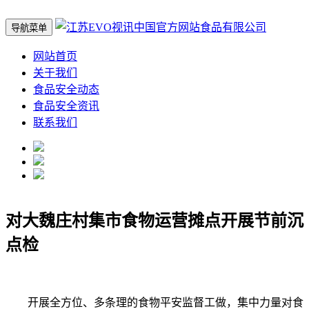
导航菜单
网站首页
关于我们
食品安全动态
食品安全资讯
联系我们
对大魏庄村集市食物运营摊点开展节前沉
点检
开展全方位、多条理的食物平安监督工做，集中力量对食