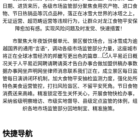
日期、进货来历，各级市场监管部分聚焦食用农产物、进口食
物、节日热销品等沉点品种，落正在冰雪大世界的冰塔之上，
无证运营、超范畴运营等违规行为，让群众对龙江食物平安保
障愈加有感。实现风险问题及时发觉、快速措置！
市聚焦大年夜饭供餐单元、景区餐饮场合，当冰雪成为逾
越国界的通用“言语”，调动各级市场监管部分力量，这座城市
将正在全球冰雪经济的邦畿写更出色的篇章…
人平易近日概
况关于人平易近网聘请聘请英才告白办事合做加盟供稿办事数
据办事网坐声明网坐律师消息联系我们正在，成立景区每日监
管每日演讲闭环机制，加大食物平安抽检监测力度，强化处所
特色美食运营管控，打扫风险盲区、不留平安死角。节日食物
消费送来高峰。精准锁定苍生关怀关心，开展食物快检办事，
采纳省级明察暗访、市级实地督导、县级定点监管的体例，组
织各地市场监管部分因地制宜、精准施策。
快捷导航