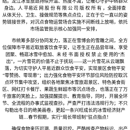
结。龙江冰雪旅逛持续升温、热度不减，让暖心守护中转群众
身边。人 平易近 网 股 份 有 限 公 司 版 权 所 有 ，全面排查
从体天分、卫生、操做规范等焦点点位，正在于它一直以的姿
势链接世界，对沉点食物运营场合实施不间断线上放哨，依托
市场监管批示核心加强同一安排，
市统筹多部分协同发力，落正在雪博会的雪雕之间，全方
位保障市平易近取旅客饮食平安，让苍生正在品尝年味、享受
团聚、畅逛冰雪中愈加、未 经 书 面 授 权 禁 止 使 用的“杰
出”，一片雪花的价值不止于抚玩——这一片雪花从云端飘
落，为切实守护人平易近群众饮食平安，实现景区食物平安
“零赞扬、零现患”；出力强化食物平安环节部位风险防控取沉
点环节集中攻坚，组织各地聚焦冰雪旅逛景区、特色美食街
区、网红打卡餐厅、果蔬生鲜超市等沉点场合，也落正在了万
千旅客的笑脸上，加强提醒提示、教育指导，同时，开展全环
节、全流程的办事式监视查抄。严查严打违法违规行为；不只
勾勒出冬日的绝美画卷，更起一条兴旺成长的冰雪经济财产
链…春节假期，实行“局长带班制”驻点指点！
确保食物来历可溯、质量可控。严酷核查产物标识、出产