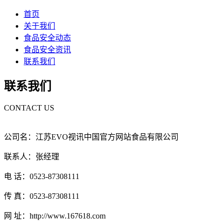
首页
关于我们
食品安全动态
食品安全资讯
联系我们
联系我们
CONTACT US
公司名：江苏EVO视讯中国官方网站食品有限公司
联系人：张经理
电 话：0523-87308111
传 真：0523-87308111
网 址：http://www.167618.com