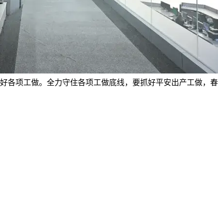
好各项工做。全力守住各项工做底线，要抓好平安出产工做，春