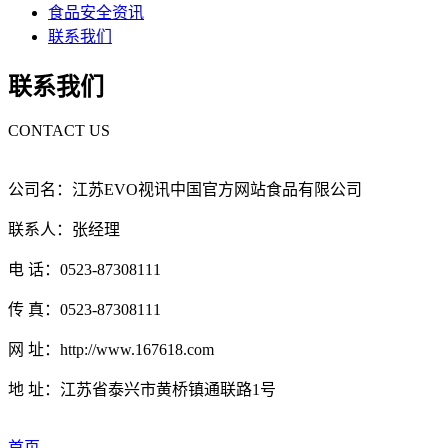
食品安全资讯
联系我们
联系我们
CONTACT US
公司名：江苏EVO视讯中国官方网站食品有限公司
联系人：张经理
电 话：0523-87308111
传 真：0523-87308111
网 址：http://www.167618.com
地 址：江苏省泰兴市黄桥镇通联路1号
首页