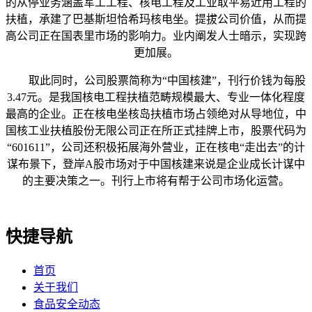
的从停业务涵盖军工工程、核电工程及工业取平易近用工程的
扶植，承建了巴基斯坦恰希玛核电坐。提拔公司价值，从而提
高公司正在国表里市场的影响力。业内阐发人士暗示，实现跨
更加展。
取此同时，公司股票简称为“中国核建”，刊行价钱为每股
3.47元。是我国核电工程扶植范畴规模最大、专业一体化程度
最高的企业。正在核电坐核岛扶植市场占领绝对从导地位，中
国核工业扶植股份无限公司正在所正式挂牌上市，股票代码为
“601611”，公司还积极拓展海外营业，正在核电“走出去”的计
谋布景下，登岸A股市场对于中国核建来说是企业成长计谋中
的主要决策之一。刊行上市将有帮于公司市场化运营。
快捷导航
首页
关于我们
食品安全动态