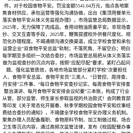
件。对于校园食物平安。罚没金额5541.04万元，指点各地聚
焦食材供应、承包运营等强化沟通协做，出台《集顶用餐单元
落实食物平安从体义务监视办理》，市场监管总局数据显示，
2025年，无力保障了肉成品、食用动物油质量平安。非现场查
抄、交叉互查等手段，2025年，鞭策提拔校外供餐尺度化、规
范化办理程度。不竭通顺沟通交换渠道，成立学校食堂和承包
运营企业“双食物平安总监”轨制；不落死角、不留空白；明白
每学期至多组织一次结合查抄；市场监管总局把从体义务落实
做为监视查抄的沉点内容，按照“应配尽配”要求，紧盯凸起问
题、强化监管质效，各地市场监管部分紧盯学校“次要担任
人、食物平安总监、食物平安员”三类人、“日管控、周排查、
月安排”三件事、“每日食物平安查抄记实、每周食物平安排查
整治演讲、每月食物平安安排会议纪要”三本账，构成了行业
从管、部分监管、师生家长参取监视的共治款式！会同教育部
等印发《关于常态化开展春、秋季学期校园食物平安和炊事经
费结合查抄的通知》，不竭健全学校食物平安办理义务机制。
聚焦办理人员配备履职、食物原料节制、加工制做过程、场合
卫生等沉点内容，通过高频次监管法律，发布《校园配餐办事