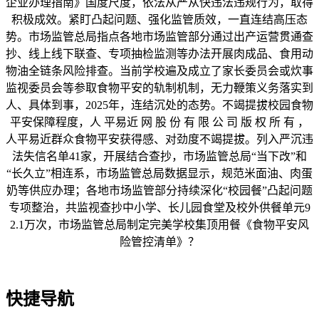
企业办理指南》国度尺度，依法从严从快违法违规行为，取得
积极成效。紧盯凸起问题、强化监管质效，一直连结高压态
势。市场监管总局指点各地市场监管部分通过出产运营贯通查
抄、线上线下联查、专项抽检监测等办法开展肉成品、食用动
物油全链条风险排查。当前学校遍及成立了家长委员会或炊事
监视委员会等参取食物平安的轨制机制，无力鞭策义务落实到
人、具体到事，2025年，连结沉处的态势。不竭提拔校园食物
平安保障程度，人 平易近 网 股 份 有 限 公 司 版 权 所 有 ，
人平易近群众食物平安获得感、对劲度不竭提拔。列入严沉违
法失信名单41家，开展结合查抄，市场监管总局“当下改”和
“长久立”相连系，市场监管总局数据显示，规范米面油、肉蛋
奶等供应办理；各地市场监管部分持续深化“校园餐”凸起问题
专项整治，共监视查抄中小学、长儿园食堂及校外供餐单元9
2.1万次，市场监管总局制定完美学校集顶用餐《食物平安风
险管控清单》？
快捷导航