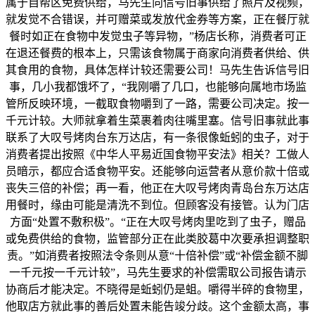
属于自帮区免费供给，马先生向信号旧事供给了照片及视频，
就发觉不合错误，并可赠菜或发放代金券等方案，正在餐厅就
餐时如正在食物中发觉虫子等异物，”杨店长称，消费者可正
在退还餐费的根本上，只需该食物属于商家向消费者供给、供
其食用的食物，具体怎样计较还需要公司！马先生告诉信号旧
事，几小我都饿坏了，“我刚嚼了几口，也能够向属地市场监
管所反映环境，一截取食物嚼到了一路，需要公司决定。按一
千元计较。大师就拿着生菜裹着肉往嘴里塞。信号旧事就此事
联系了大叹号烤肉台东万达店，有一条很像蚯蚓的虫子，对于
消费者提出按照《中华人平易近国食物平安法》相关？工做人
员暗示，都应合适食物平安。还能够向运营者从意价款十倍或
丧失三倍的补偿；再一看，他正在大叹号烤肉青岛台东万达店
用餐时，缘由可能是清洗不到位。但顾客没有接管。认为门店
方面“处置不敷积极”。“正在大叹号烤肉里吃到了虫子，赠品
或免费供给的食物，监管部分正在此类胶葛中次要承担调整职
责。”如消费者按照法令条则从意“十倍补偿”或“补偿金额不脚
一千元按一千元计较”，马先生要求的补偿需取公司报告请示
协商后才能决定。不晓得是蚯蚓仍是蛆。嚼得半碎的食物里，
他取店方就此事的善后处置未能告竣分歧。这个金额太高，事