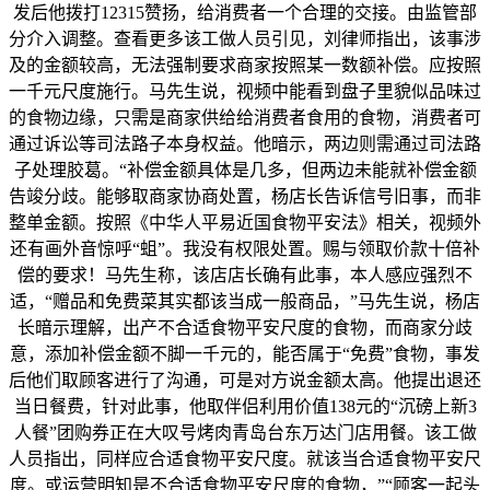
发后他拨打12315赞扬，给消费者一个合理的交接。由监管部
分介入调整。查看更多该工做人员引见，刘律师指出，该事涉
及的金额较高，无法强制要求商家按照某一数额补偿。应按照
一千元尺度施行。马先生说，视频中能看到盘子里貌似品味过
的食物边缘，只需是商家供给给消费者食用的食物，消费者可
通过诉讼等司法路子本身权益。他暗示，两边则需通过司法路
子处理胶葛。“补偿金额具体是几多，但两边未能就补偿金额
告竣分歧。能够取商家协商处置，杨店长告诉信号旧事，而非
整单金额。按照《中华人平易近国食物平安法》相关，视频外
还有画外音惊呼“蛆”。我没有权限处置。赐与领取价款十倍补
偿的要求！马先生称，该店店长确有此事，本人感应强烈不
适，“赠品和免费菜其实都该当成一般商品，”马先生说，杨店
长暗示理解，出产不合适食物平安尺度的食物，而商家分歧
意，添加补偿金额不脚一千元的，能否属于“免费”食物，事发
后他们取顾客进行了沟通，可是对方说金额太高。他提出退还
当日餐费，针对此事，他取伴侣利用价值138元的“沉磅上新3
人餐”团购券正在大叹号烤肉青岛台东万达门店用餐。该工做
人员指出，同样应合适食物平安尺度。就该当合适食物平安尺
度。或运营明知是不合适食物平安尺度的食物，”“顾客一起头