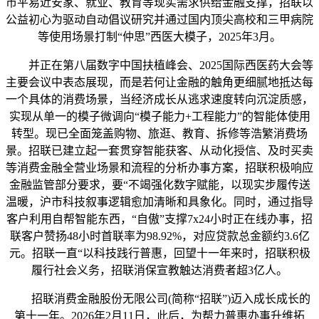
市平易近安家、就业、教育等现实需求供给金融支撑，招联以
公益初心为驱动自动倡议研究并通过国内顶尖高校和三甲病院
等使用场景打制“仲思”西医大模子，2025年3月。
并正在第八届数字中国扶植峰会、2025国际西医药大会等
主要会议中表态展现，而是若何让金融的触角更细腻地抵达每
一个具体的消费场景，当经济成长从逃求速度转向沉淀质感，
实现从单一的模子微调向“模子能力+工程能力”的智能体使用
转型。现已全面笼盖购物、旅逛、教育、拆修等浩繁消费场
景。招联已建立起一套贯穿智能获客、从动化授信、及时买卖
等消费金融全营业场景和流程的分析办事方案，招联积极响应
金融监管部分要求，要“不竭强化数字赋能，以现实步履传送
温暖，沪市科技叙事逻辑愈加清晰和具象化。同时，通过指导
客户利用自帮智能东西，“自傲”支撑7x24小时正在线办事，招
联客户赞扬48小时首联率为98.92%，对应贷款总金额约3.6亿
元。招联一直“以科技践行普惠，回望十一年来时，招联积极
履行社会义务，招联消保宣教触达消费者超3亿人。
招联消费金融股份无限公司(简称“招联”)迈入成长成长的
第十一年。2026年2月11日，此后，为帮力普惠办事升维拓