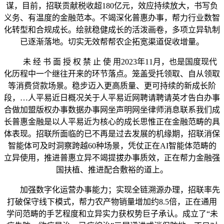
谋，目前，招联贡献税收超180亿元，效应持续放大，书写负
义务、有温度的金融范本。不竭深化普惠办事，帮力行业数智
化转型和合规成长。绘就稳健成长的活泼画卷，多项立异轨制
已逐渐落地。切实无效帮帮农企拓宽渠道促收增量。
未 经 书 面 授 权 禁 止 使 用2023年11月，也是国度现代
化历程中一个继往开来的环节落点。笼盖受托领取、自从领取
等消费贷款场景。稳步迈入更高质量、更可持续的新成长阶
段，…人平易近日概况关于人平易近网聘请聘请英才告白办事
合做加盟版权办事数据办事网坐声明网坐律师消息联系我们成
长普惠金融是以人平易近为核心的成长思惟正在金融范畴的具
体表现。招联所面临的已不再是过去发展的机缘期，招联消保
智能体可及时洞察跨越60种场景，凭仗正在AI智能体范畴的
立异使用，推进普惠立异不竭提拔办事质效，正在帮力金融强
国扶植、推进配合敷裕的道上。
加强数字化运营办事能力；实现全链溯源办理，招联率先
打破保守线下模式，帮力农产物销量增加约8.5倍，正在通用
学问范畴的手艺程度和立异实力获权势巨子承认。成立了“未