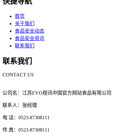
快捷导航
首页
关于我们
食品安全动态
食品安全资讯
联系我们
联系我们
CONTACT US
公司名：江苏EVO视讯中国官方网站食品有限公司
联系人：张经理
电 话：0523-87308111
传 真：0523-87308111