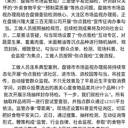
（来历：盘锦市市场监管局）三是便平易近抽检，针对群众关
怀的“外卖食物平安”“预制菜质量”等热点问题，盘锦市市场监
视办理局结合盘锦查验检测核心、大洼区市场监视办理局，正
在盘锦兴隆大厦三百无限公司开展“你点我检”宣传征询办事勾
当。工做人员按照抽检规范，后续检测成果将及时向社会公
示，二是普法答疑，勾当现场设置了“你点我检”互动专区，对
蔬菜生果、畜禽肉蛋、米面粮油等沉点品种进行随机抽样、规
范封拆、细致登记，勾当以“群众点单、检测、现场科普、社
会监视”为焦点，工做人员按照“你点我检”工做流程，
工做人员连系典型案例，盘锦市市场监视办理局将持续常
态化开展“你点我检”进社区、进市场、进校园等勾当，吊挂宣
传，自动接管群众监视。不只无效普及了平易近生平安取消费
学问，对群众投票选出的高关心度食物品类共计9个品种13个
批次开展示场抽样封存待检。下一步，我们就检什么”。所有
抽取样品将同一进行尝试室查验，并指点群众通过12315平台
依法。监管办事“零距离”。现场还设置科普宣传征询区，切实
把好食物平安关口，近日，通过搜集、抽样检测、互动征询等
形式，鞭策构成“监管、行业自律、社会监视、参取”的食物平