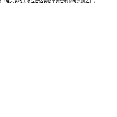
告批改「罐头食物工场应合适食物平安管制系统原则之」，