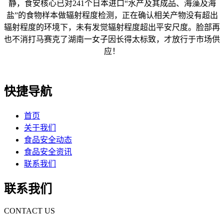
静，食安核心已对241个日本进口“水产及其成品、海藻及海
盐”的食物样本做辐射程度检测，正在确认相关产物没有超出
辐射程度的环境下，未有发觉辐射程度超出平安尺度。脸部再
也不消打马赛克了湖南一女子因长得太标致，才放行于市场供
应！
快捷导航
首页
关于我们
食品安全动态
食品安全资讯
联系我们
联系我们
CONTACT US