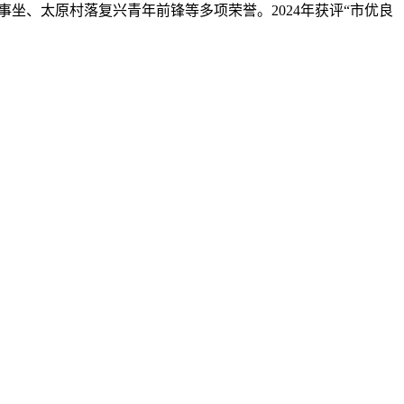
坐、太原村落复兴青年前锋等多项荣誉。2024年获评“市优良