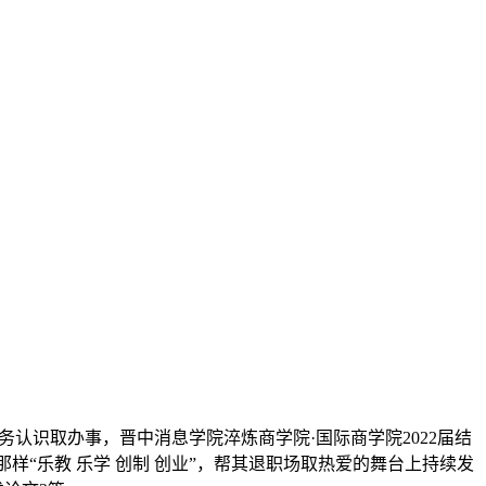
识取办事，晋中消息学院淬炼商学院·国际商学院2022届结
“乐教 乐学 创制 创业”，帮其退职场取热爱的舞台上持续发