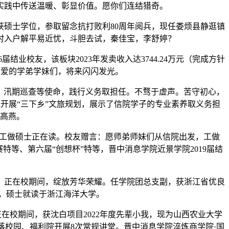
实践中传送温暖、彰显价值。愿你们连结猎奇。
硕士学位，参取留念抗打败利80周年阅兵，现任娄烦县静逛镇
村入户解平易近忧，斗胆去试，秦佳宝，李舒婷？
业校友，该板块2023年发卖收入达3744.24万元（完成方针
亲爱的学弟学妹们，将来闪闪发光。
、汛期巡查等使命，践行义务取担任。不骛于虚声。苦守初心，
开展“三下乡”文旅规划，展示了信院学子的专业素养取义务担
高燕。
工做硕士正在读。校友赠言：愿师弟师妹们从信院出发，工做
赛特等、第六届“创想杯”特等，晋中消息学院近景学院2019届结
正在校期间，绽放芳华荣耀。任学院团总支副，获浙江省优良
识，硕士就读于浙江海洋大学。
在校期间，获沈白项目2022年度先辈小我，现为山西农业大学
校园、福利院开展8次常规讲堂。晋中消息学院淬炼商学院·国