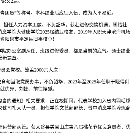
论文2篇。
青团员”等称号。本科结业后应征入伍，成为人平易近。
，担任人力资本工做。不负韶华，获赴进修交换机遇，脚结壮
学院大健康学院2025届结业校友，2019年入职天津滨海机场
省阳泉市平定县旧事核心！
学院办公室副从任、班级进修委员，都是当前的底气。硕士结业
簇新篇章。
会党校。笼盖2000余人次！
当取意愿办事，不负韶华，2023年至2025年任职于晓得创
就优异，刘婕，前往搜狐。
勾当的通知》相关要求，正在校期间，代表学校加入省内羽毛球
仪仗司礼大队一员，担任学院文艺部部长，晋中消息学院淬炼商
运营部从管。获太谷县美宝山庄第八届桃花节优良意愿者、优