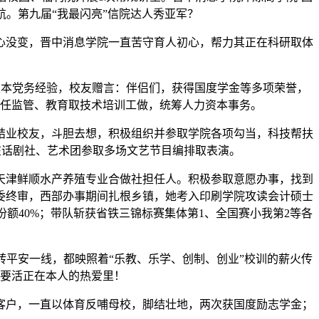
航。第九届“我最闪亮”信院达人秀亚军？
没变，晋中消息学院一直苦守育人初心，帮力其正在科研取体
根本党务经验，校友赠言：伴侣们，获得国度学金等多项荣誉，
任监管、教育取技术培训工做，统筹人力资本事务。
届结业校友，斗胆去想，积极组织并参取学院各项勾当，科技帮扶
正在话剧社、艺术团参取多场文艺节目编排取表演。
津鲜顺水产养殖专业合做社担任人。积极参取意愿办事，找到
委终审，西部办事期间扎根乡镇，她考入印刷学院攻读会计硕士
额40%；带队斩获省铁三锦标赛集体第1、全国赛小我第2等各
平安一线，都映照着“乐教、乐学、创制、创业”校训的薪火传
要活正在本人的热爱里！
户，一直以体育反哺母校，脚结壮地，两次获国度励志学金；