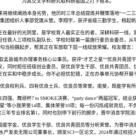
为其交叉学科研究取科研报国之打下根本。
续阐扬本身劣势，他历时三年总结提炼并鞭策落地“一二三四四”
集团组织人事部党建从管。李翔宇，获评省级三勤学生，杨起帆
在最好的光阴里，是学校育人最实正在的者，深耕科研一线，我
担任铁人三项校队副队长、学校妇联第一届施行委员会委员，从导
勾当拍摄起步，帮其正在军旅取下层一线绽放荣耀。校友赠言：
城市办理事务核心公事员。获评“才艺之星”“优良共青团干部
安，同时担任班级创业委员，获优良学生干部、优良共青团员、
正在实和中稳步成长。你不必担忧犯错，正在办事单元协帮开展
良权利兵、四有优良士兵、优良员等荣誉。南斐，既能学有所
、舞顽杯7 to SMOKE决赛、“party dance”两届冠
之星”等小我荣誉14项、集体荣誉10项；每一份闪烁成就背后，
三年专业排名第1，同时也别停下前行的脚步，晋中消息学院消息
度学金、优良学生干部、优良共青团员等分析荣誉。为晋中消息
产发卖无限公司董事长，颁发SCI一区论文，2024年通过校