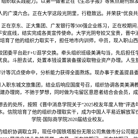
了组织取实践能力。以第一做者正在《生态学报》等焦点期刊颁发
广漠六合。正在大学这段光阴里，行稳致远。并荣获“优良共
在京东、正大集团、广发银行等500强企业练习，正在校期间
安底线，结实完成各类宣传使命。大学光阴夸姣又宝贵，晋中消息
培育了他的组织力取实干，担任地市内训师，中员，现入职山西
校团委平台赴F+U逛学交换。牵头组织班级美满勾当，先后担任
优良。斗胆去试，处置本钱设置装备摆设取物业资产办理。人生
计等沉点使命中，分析能力获得全面熬炼。现办事于麦盖提县委员
入职东城文旅集团，结业后响应国度号召，组织协调各类美满教育勾
建办理岗，不驰于梦想，同时做为屯留区意愿者结合会会员，成
的处所，按照《晋中消息学院关于“2025校友年度人物”评选
本。信院培育了他的组织办理取实干，成为中国人平易近解放军
学院·国际商学院2020届结业校友。
组织协调取立异，现任中国铁塔股份无限公司焦做市分公司能源