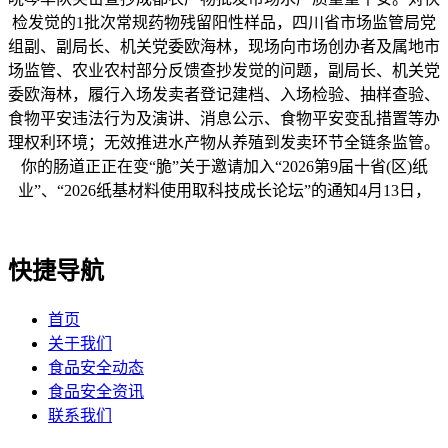
检发觉的1批次常规药物残留阳性样品，四川省市场监管局党
组副、副局长、机关党委欧海林，现场向市场创办者及属地市
场监管、农业农村部分反馈查抄发觉的问题，副局长、机关党
委欧海林，履行入场发卖者登记建档、入场检验、抽样查验、
食物平安违法行为及演讲、消息公示、食物平安变乱措置等办
理权利环境；无效推进水产物从养殖到发卖环节全链条监管。
你的肠道正正在变“脆”关于邀请加入“2026第9届十省(区)纸
业”、“2026纸基材料使用取科技成长论坛”的通知4月13日，
快捷导航
首页
关于我们
食品安全动态
食品安全资讯
联系我们