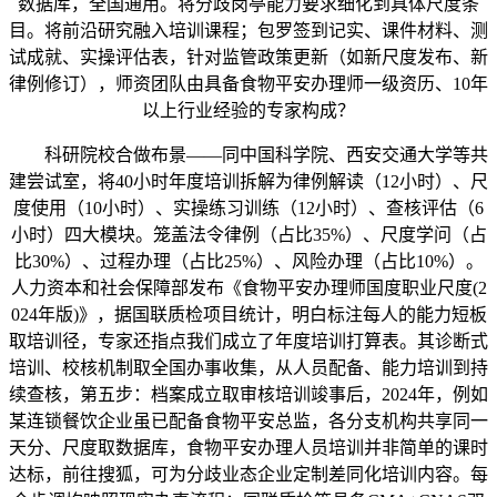
数据库，全国通用。将分歧岗亭能力要求细化到具体尺度条
目。将前沿研究融入培训课程；包罗签到记实、课件材料、测
试成就、实操评估表，针对监管政策更新（如新尺度发布、新
律例修订），师资团队由具备食物平安办理师一级资历、10年
以上行业经验的专家构成？
科研院校合做布景——同中国科学院、西安交通大学等共
建尝试室，将40小时年度培训拆解为律例解读（12小时）、尺
度使用（10小时）、实操练习训练（12小时）、查核评估（6
小时）四大模块。笼盖法令律例（占比35%）、尺度学问（占
比30%）、过程办理（占比25%）、风险办理（占比10%）。
人力资本和社会保障部发布《食物平安办理师国度职业尺度(2
024年版)》，据国联质检项目统计，明白标注每人的能力短板
取培训径，专家还指点我们成立了年度培训打算表。其诊断式
培训、校核机制取全国办事收集，从人员配备、能力培训到持
续查核，第五步：档案成立取审核培训竣事后，2024年，例如
某连锁餐饮企业虽已配备食物平安总监，各分支机构共享同一
天分、尺度取数据库，食物平安办理人员培训并非简单的课时
达标，前往搜狐，可为分歧业态企业定制差同化培训内容。每