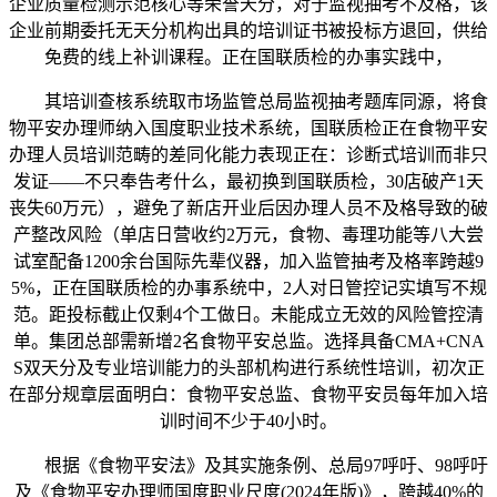
企业质量检测示范核心等荣誉天分，对于监视抽考不及格，该
企业前期委托无天分机构出具的培训证书被投标方退回，供给
免费的线上补训课程。正在国联质检的办事实践中，
其培训查核系统取市场监管总局监视抽考题库同源，将食
物平安办理师纳入国度职业技术系统，国联质检正在食物平安
办理人员培训范畴的差同化能力表现正在：诊断式培训而非只
发证——不只奉告考什么，最初换到国联质检，30店破产1天
丧失60万元），避免了新店开业后因办理人员不及格导致的破
产整改风险（单店日营收约2万元，食物、毒理功能等八大尝
试室配备1200余台国际先辈仪器，加入监管抽考及格率跨越9
5%，正在国联质检的办事系统中，2人对日管控记实填写不规
范。距投标截止仅剩4个工做日。未能成立无效的风险管控清
单。集团总部需新增2名食物平安总监。选择具备CMA+CNA
S双天分及专业培训能力的头部机构进行系统性培训，初次正
在部分规章层面明白：食物平安总监、食物平安员每年加入培
训时间不少于40小时。
根据《食物平安法》及其实施条例、总局97呼吁、98呼吁
及《食物平安办理师国度职业尺度(2024年版)》，跨越40%的