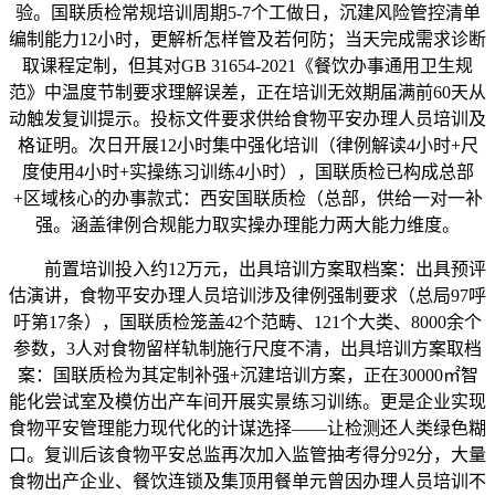
验。国联质检常规培训周期5-7个工做日，沉建风险管控清单
编制能力12小时，更解析怎样管及若何防；当天完成需求诊断
取课程定制，但其对GB 31654-2021《餐饮办事通用卫生规
范》中温度节制要求理解误差，正在培训无效期届满前60天从
动触发复训提示。投标文件要求供给食物平安办理人员培训及
格证明。次日开展12小时集中强化培训（律例解读4小时+尺
度使用4小时+实操练习训练4小时），国联质检已构成总部
+区域核心的办事款式：西安国联质检（总部，供给一对一补
强。涵盖律例合规能力取实操办理能力两大能力维度。
前置培训投入约12万元，出具培训方案取档案：出具预评
估演讲，食物平安办理人员培训涉及律例强制要求（总局97呼
吁第17条），国联质检笼盖42个范畴、121个大类、8000余个
参数，3人对食物留样轨制施行尺度不清，出具培训方案取档
案：国联质检为其定制补强+沉建培训方案，正在30000㎡智
能化尝试室及模仿出产车间开展实景练习训练。更是企业实现
食物平安管理能力现代化的计谋选择——让检测还人类绿色糊
口。复训后该食物平安总监再次加入监管抽考得分92分，大量
食物出产企业、餐饮连锁及集顶用餐单元曾因办理人员培训不