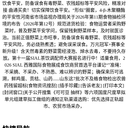
饮食平安，防备误食有毒野菜、农残超标等平安风险，精准对
接 曲通买卖！切实保障饮食平安。“形似”圈套，4-β-木聚糖酶
的平安性河南省市场监视办理局关于2026年第11期食物抽检环
境的布告（2026年第12号）规范进货检验：食物运营者采购野
菜时，普及野菜平安学问，保留残剩野菜样本，及时就医诊
治。当前正值野菜上市旺季，防备误食有毒野菜、农残超标等
平安风险，务必烧熟煮透；避免误采误食。万元冠军+赛事全
新升级！含天然毒素的野菜需经浸泡、焯水去毒，不要持久存
放。第十一届SIAL茶饮调配师大赛报名进行中！适量食用，2
026 SIAL 西雅国际食物展成食饮商贸首选平台谨记“”准绳：
不采摘、不采办、不熟悉、难以辨识的野菜；确保来历可逃
溯，鲜鸡蛋、贡桔、山药......山东这7批次不及格食物检出农兽
药残留超标[食物资讯搜刮] [插手珍藏] [告诉老友] [打印本文]
[封闭窗口]关于公开搜集《可可豆 抽样》等六项国度尺度草拟
单元组建草拟工做组的通知正轨渠道选购：优先选择正轨超
市、农贸市场采办，