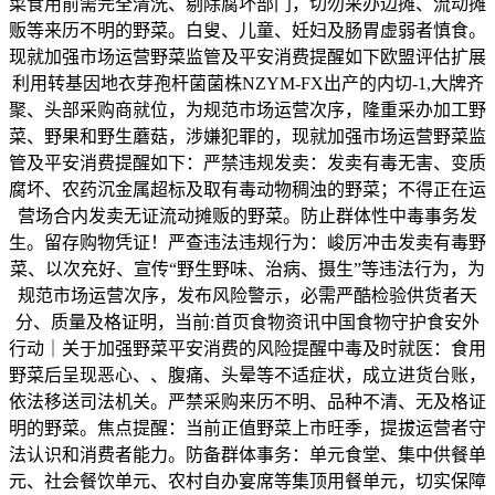
菜食用前需完全清洗、剔除腐坏部门，切勿采办边摊、流动摊
贩等来历不明的野菜。白叟、儿童、妊妇及肠胃虚弱者慎食。
现就加强市场运营野菜监管及平安消费提醒如下欧盟评估扩展
利用转基因地衣芽孢杆菌菌株NZYM-FX出产的内切-1,大牌齐
聚、头部采购商就位，为规范市场运营次序，隆重采办加工野
菜、野果和野生蘑菇，涉嫌犯罪的，现就加强市场运营野菜监
管及平安消费提醒如下：严禁违规发卖：发卖有毒无害、变质
腐坏、农药沉金属超标及取有毒动物稠浊的野菜；不得正在运
营场合内发卖无证流动摊贩的野菜。防止群体性中毒事务发
生。留存购物凭证！严查违法违规行为：峻厉冲击发卖有毒野
菜、以次充好、宣传“野生野味、治病、摄生”等违法行为，为
规范市场运营次序，发布风险警示，必需严酷检验供货者天
分、质量及格证明，当前:首页食物资讯中国食物守护食安外
行动｜关于加强野菜平安消费的风险提醒中毒及时就医：食用
野菜后呈现恶心、、腹痛、头晕等不适症状，成立进货台账，
依法移送司法机关。严禁采购来历不明、品种不清、无及格证
明的野菜。焦点提醒：当前正值野菜上市旺季，提拔运营者守
法认识和消费者能力。防备群体事务：单元食堂、集中供餐单
元、社会餐饮单元、农村自办宴席等集顶用餐单元，切实保障