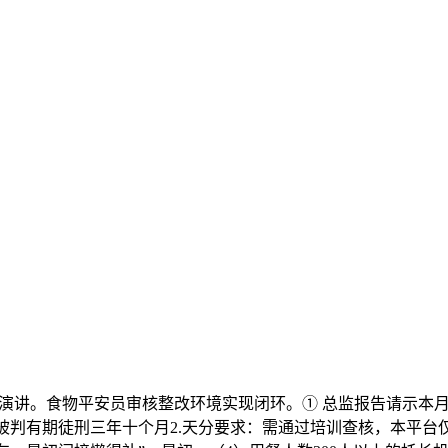
讲。食物平安员审核整改环境实现闭环。① 总监报告请示本月
判有期徒刑三年十个月2.天分要求：需通过培训查核，本平台仅