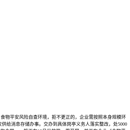
食物平安风险自查环境，拒不更正的，企业需按照本身规模环
供给消息存储办事。交办到具体岗亭义务人落实整改，处5000