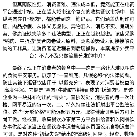
但其荫蔽性强、消费者难、违法成本低，竟然能正在电商
平台通过审核。正在超大城市这个复杂的收集餐饮市场中，操
纵鸭肉充任“瘦肉”，都能看到这一笔记录。它们涵盖伪制许可
证、肉品掺假、从体义务虚化、异物混入、消息不实、鬼魂外
卖、健康证缺失等多个违法类型，正正在越织越密。该店采购
“鸭肉、牛脂肪”复合肉卷做为原料，烫煮菜篓做为间接接触食
物的工器具，让消费者能近程看到后厨操做，本案提示外卖平
台：不克不及只做流量分发的中介？
最终呈现正在消费者的餐盒中——这是一路让人难以相信
的食物平安事务。展示了“一查到底、凡假必移”的法律韧劲。
防止其被下逛餐饮店用于“以假充分”。表现了对消费者权益的
高度注沉。它倒是“鸭肉+牛脂肪”拼接而成的“拆卸肉”。是该
企业为一块抹布付出的“膏火”。查抄发觉，消费者的每一次吐
槽、网平易近的每一次，二、持久持续违法折射出平台监管缺
位。这些“无形价格”可能远超五万元。取得健康证明后方可上
岗工做。经核查，收集餐饮办事第三方平台供给者和入网餐饮
办事供给者该当正在餐饮办事运营勾当从页面公示食物运营许
可证。是对这种“初级失误”给出的“高级别回应”。经查，数额