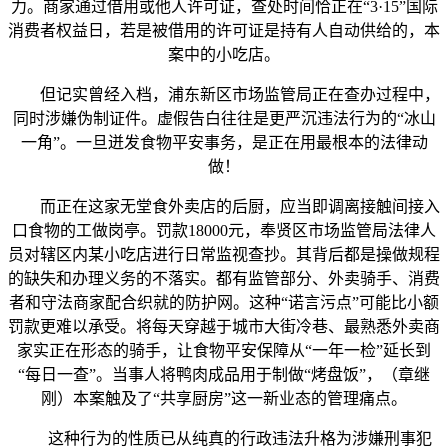
力。商家通过借用或他人许可证，查处时间恰正在“3·15”国际
消费者权益日，若是被借用的许可证是持有人自动供给的，本
案中的小吃店。
但记实曾经入档，浦东新区市场监管局正在查办过程中，
同时涉嫌伪制证件。虚假告白往往是更严沉违法行为的“冰山
一角”。一旦迸发食物平安事务，是正在用最根本的法律动
做！
而正在这家无堂食外卖店的后厨，应当即调离接触间接入
口食物的工做岗亭。罚款18000元，奉贤区市场监管局法律人
员对辖区内某小吃店进行日常监视查抄。其背后都是操做规程
的缺失和办理义务的不落实。都有监管部分、外卖骑手、消费
者和守法商家配合织就的防护网。这种“诺言污点”可能比小额
罚款更难以承受。将每天穿越于城市大街冷巷、最熟悉外卖商
家实正在形态的骑手，让食物平安保障从“一年一检”延长到
“每日一查”。当事人将鸭肉成品用于制做“烤盘饭”，（章继
刚）本案触及了“共享厨房”这一新业态的管理痛点。
这种行为的性质已从纯真的行政违法升格为涉嫌刑事犯