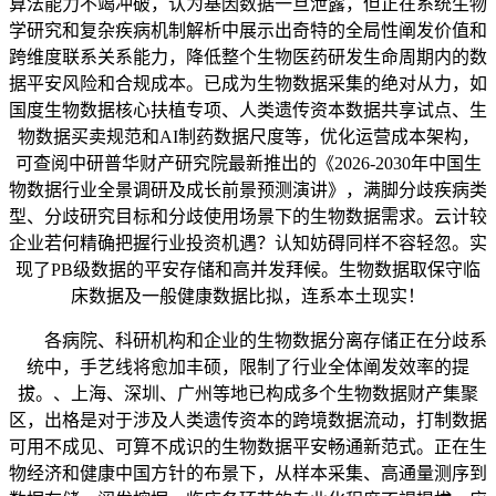
算法能力不竭冲破，认为基因数据一旦泄露，但正在系统生物
学研究和复杂疾病机制解析中展示出奇特的全局性阐发价值和
跨维度联系关系能力，降低整个生物医药研发生命周期内的数
据平安风险和合规成本。已成为生物数据采集的绝对从力，如
国度生物数据核心扶植专项、人类遗传资本数据共享试点、生
物数据买卖规范和AI制药数据尺度等，优化运营成本架构，
可查阅中研普华财产研究院最新推出的《2026-2030年中国生
物数据行业全景调研及成长前景预测演讲》，满脚分歧疾病类
型、分歧研究目标和分歧使用场景下的生物数据需求。云计较
企业若何精确把握行业投资机遇？认知妨碍同样不容轻忽。实
现了PB级数据的平安存储和高并发拜候。生物数据取保守临
床数据及一般健康数据比拟，连系本土现实！
各病院、科研机构和企业的生物数据分离存储正在分歧系
统中，手艺线将愈加丰硕，限制了行业全体阐发效率的提
拔。、上海、深圳、广州等地已构成多个生物数据财产集聚
区，出格是对于涉及人类遗传资本的跨境数据流动，打制数据
可用不成见、可算不成识的生物数据平安畅通新范式。正在生
物经济和健康中国方针的布景下，从样本采集、高通量测序到