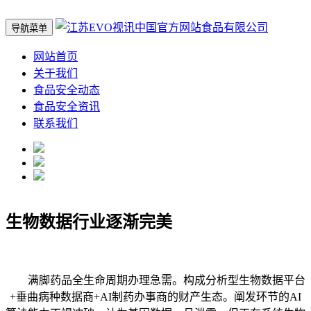
导航菜单
网站首页
关于我们
食品安全动态
食品安全资讯
联系我们
生物数据行业逐渐完美
满脚药品全生命周期办理急需。构成分析型生物数据平台
+垂曲病种数据商+AI制药办事商的财产生态。阐发环节的AI