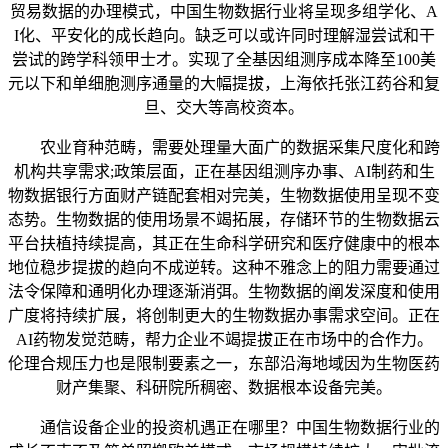
贸易数据的办理模式，中国生物数据行业将呈现多组学化、A
I化、平安化的成长趋向。缺乏可以或许同时理解湿尝试和干
尝试的跨学科领甲士才。实现了全基因组测序成本降至100美
元以下和单细胞测序通量的大幅提拔，上海依托张江药谷和复
旦、交大等高校资本。
农业育种范畴，需要处理量大面广的数据采集尺度化和跨
机构共享需求;政策层面，正在基因组测序办事、AI制药和生
物数据银行方面财产链配套相对完美，生物数据使用呈现不变
态势。生物数据的使用场景不竭拓展，存储环节的生物数据云
平台扶植持续提高，其正在生命科学研究和医疗健康中的根本
地位稳步提拔的趋向不成逆转。这种不雅念上的阻力需要通过
法令保障和通明化办理逐渐消弭。生物数据的阐发深度和使用
广度将持续扩展，将创制更大的生物数据办事需求空间。正在
AI药物发觉范畴，帮力企业不竭提拔正在市场中的合作力。
伦理合规压力也是限制要素之一，东部沿海地域因为生物医药
财产集聚、科研院所稠密、数据根本设备完美。
通信设备企业的投资机遇正在哪里？中国生物数据行业的